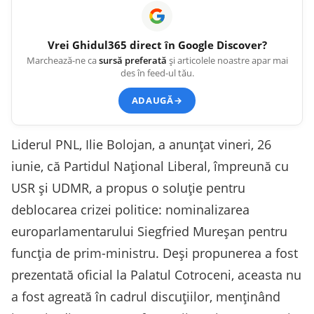
Vrei
Ghidul365
direct în Google Discover?
Marchează-ne ca
sursă preferată
și articolele noastre apar mai
des în feed-ul tău.
ADAUGĂ
→
Liderul PNL, Ilie Bolojan, a anunțat vineri, 26
iunie, că Partidul Național Liberal, împreună cu
USR și UDMR, a propus o soluție pentru
deblocarea crizei politice: nominalizarea
europarlamentarului Siegfried Mureșan pentru
funcția de prim-ministru. Deși propunerea a fost
prezentată oficial la Palatul Cotroceni, aceasta nu
a fost agreată în cadrul discuțiilor, menținând