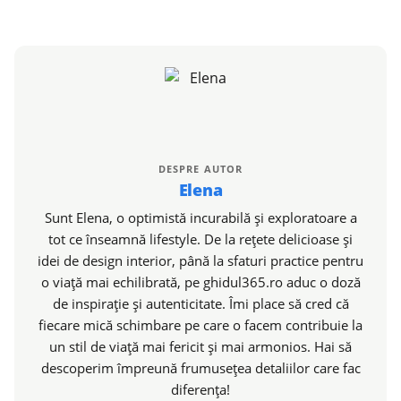
DESPRE AUTOR
Elena
Sunt Elena, o optimistă incurabilă și exploratoare a
tot ce înseamnă lifestyle. De la rețete delicioase și
idei de design interior, până la sfaturi practice pentru
o viață mai echilibrată, pe ghidul365.ro aduc o doză
de inspirație și autenticitate. Îmi place să cred că
fiecare mică schimbare pe care o facem contribuie la
un stil de viață mai fericit și mai armonios. Hai să
descoperim împreună frumusețea detaliilor care fac
diferența!