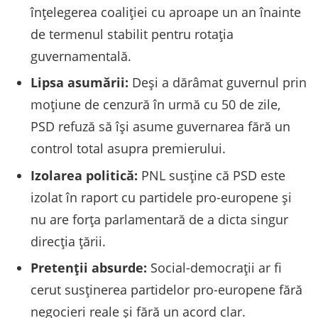
înțelegerea coaliției cu aproape un an înainte
de termenul stabilit pentru rotația
guvernamentală.
Lipsa asumării:
Deși a dărâmat guvernul prin
moțiune de cenzură în urmă cu 50 de zile,
PSD refuză să își asume guvernarea fără un
control total asupra premierului.
Izolarea politică:
PNL susține că PSD este
izolat în raport cu partidele pro-europene și
nu are forța parlamentară de a dicta singur
direcția țării.
Pretenții absurde:
Social-democrații ar fi
cerut susținerea partidelor pro-europene fără
negocieri reale și fără un acord clar.