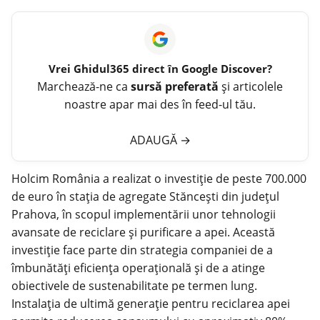
Vrei
Ghidul365
direct în Google Discover?
Marchează-ne ca
sursă preferată
și articolele
noastre apar mai des în feed-ul tău.
ADAUGĂ
→
Holcim România a realizat o investiție de peste 700.000
de euro în stația de agregate Stăncești din județul
Prahova, în scopul implementării unor tehnologii
avansate de reciclare și purificare a apei. Această
investiție face parte din strategia companiei de a
îmbunătăți eficiența operațională și de a atinge
obiectivele de sustenabilitate pe termen lung.
Instalația de ultimă generație pentru reciclarea apei