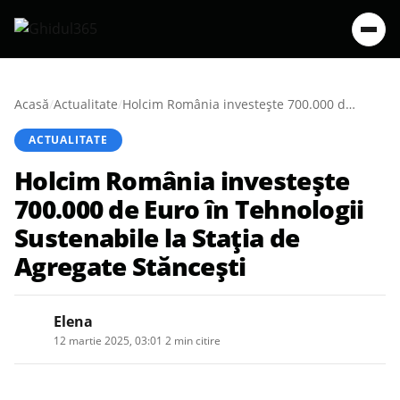
Acasă
/
Actualitate
/
Holcim România investește 700.000 de Euro în Tehnologii Sustenabile la Stația de Agregate Stăncești
ACTUALITATE
Holcim România investește
700.000 de Euro în Tehnologii
Sustenabile la Stația de
Agregate Stăncești
Elena
12 martie 2025, 03:01
·
2 min citire