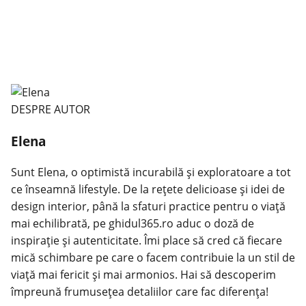
DESPRE AUTOR
Elena
Sunt Elena, o optimistă incurabilă și exploratoare a tot
ce înseamnă lifestyle. De la rețete delicioase și idei de
design interior, până la sfaturi practice pentru o viață
mai echilibrată, pe ghidul365.ro aduc o doză de
inspirație și autenticitate. Îmi place să cred că fiecare
mică schimbare pe care o facem contribuie la un stil de
viață mai fericit și mai armonios. Hai să descoperim
împreună frumusețea detaliilor care fac diferența!