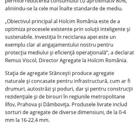
permite reducerea consumului cu aproximativ 80%,
aliniindu-se la cele mai înalte standarde de mediu.
„Obiectivul principal al Holcim România este de a
optimiza procesele existente prin soluții inteligente și
sustenabile. Investiția în reciclarea apei este un
exemplu clar al angajamentului nostru pentru
protecția mediului și eficiență operațională”, a declarat
Remus Viscol, Director Agregate la Holcim România.
Stația de agregate Stăncești produce agregate
naturale și concasate pentru infrastructură, cum ar fi
drumuri, autostrăzi și poduri, dar și pentru construcții
rezidențiale și de birouri în regiunile metropolitane
Ilfov, Prahova și Dâmbovița. Produsele livrate includ
sorturi de agregate de diverse dimensiuni, de la 0-4
mm la 16-22.4 mm.