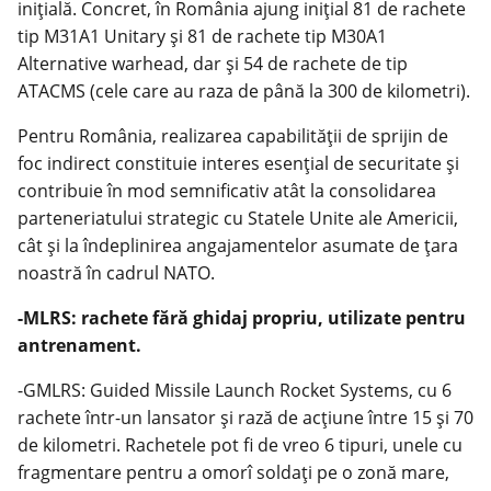
inițială. Concret, în România ajung iniţial 81 de rachete
tip M31A1 Unitary şi 81 de rachete tip M30A1
Alternative warhead, dar şi 54 de rachete de tip
ATACMS (cele care au raza de până la 300 de kilometri).
Pentru România, realizarea capabilităţii de sprijin de
foc indirect constituie interes esenţial de securitate şi
contribuie în mod semnificativ atât la consolidarea
parteneriatului strategic cu Statele Unite ale Americii,
cât şi la îndeplinirea angajamentelor asumate de ţara
noastră în cadrul NATO.
-MLRS: rachete fără ghidaj propriu, utilizate pentru
antrenament.
-GMLRS: Guided Missile Launch Rocket Systems, cu 6
rachete într-un lansator și rază de acțiune între 15 și 70
de kilometri. Rachetele pot fi de vreo 6 tipuri, unele cu
fragmentare pentru a omorî soldați pe o zonă mare,