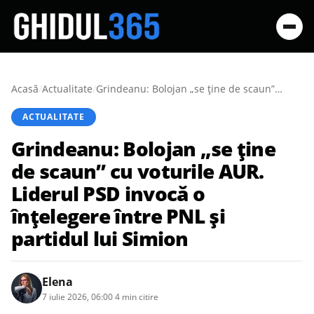
Acasă
/
Actualitate
/
Grindeanu: Bolojan „se ține de scaun” cu voturile AUR. Liderul PSD invocă o înțelegere între PNL și partidul lui Simion
ACTUALITATE
Grindeanu: Bolojan „se ține
de scaun” cu voturile AUR.
Liderul PSD invocă o
înțelegere între PNL și
partidul lui Simion
Elena
7 iulie 2026, 06:00
·
4 min citire