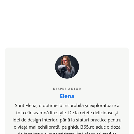
DESPRE AUTOR
Elena
Sunt Elena, o optimistă incurabilă și exploratoare a
tot ce înseamnă lifestyle. De la rețete delicioase și
idei de design interior, până la sfaturi practice pentru
o viață mai echilibrată, pe ghidul365.ro aduc o doză
de inspirație și autenticitate. Îmi place să cred că