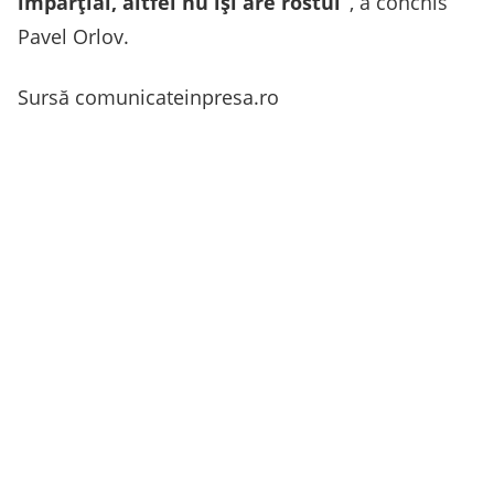
imparțial, altfel nu își are rostul”
, a conchis
Pavel Orlov.
Sursă comunicateinpresa.ro