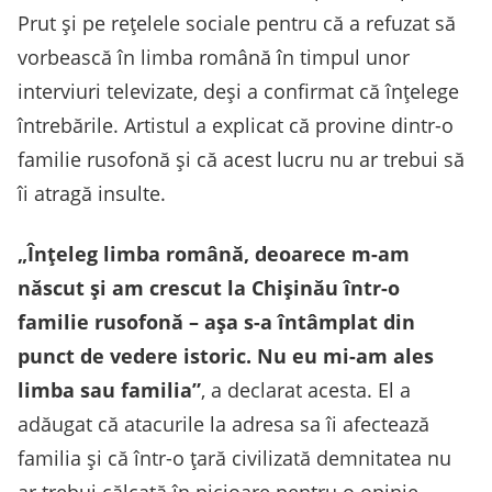
Prut și pe rețelele sociale pentru că a refuzat să
vorbească în limba română în timpul unor
interviuri televizate, deși a confirmat că înțelege
întrebările. Artistul a explicat că provine dintr-o
familie rusofonă și că acest lucru nu ar trebui să
îi atragă insulte.
„Înțeleg limba română, deoarece m-am
născut și am crescut la Chișinău într-o
familie rusofonă – așa s-a întâmplat din
punct de vedere istoric. Nu eu mi-am ales
limba sau familia”
, a declarat acesta. El a
adăugat că atacurile la adresa sa îi afectează
familia și că într-o țară civilizată demnitatea nu
ar trebui călcată în picioare pentru o opinie