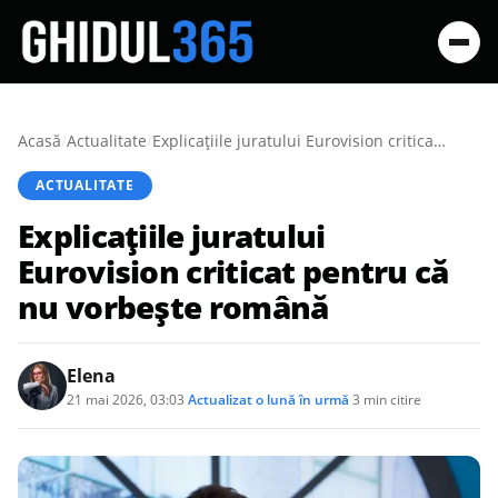
Acasă
/
Actualitate
/
Explicațiile juratului Eurovision criticat pentru că nu vorbește română
ACTUALITATE
Explicațiile juratului
Eurovision criticat pentru că
nu vorbește română
Elena
21 mai 2026, 03:03
·
Actualizat
o lună în urmă
·
3 min citire