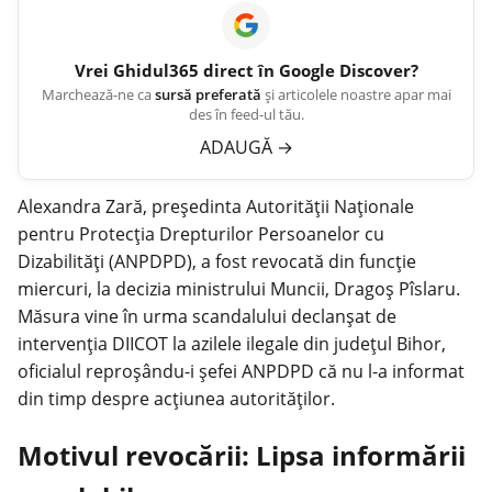
Vrei
Ghidul365
direct în Google Discover?
Marchează-ne ca
sursă preferată
și articolele noastre apar mai
des în feed-ul tău.
ADAUGĂ
→
Alexandra Zară, președinta Autorității Naționale
pentru Protecția Drepturilor Persoanelor cu
Dizabilități (ANPDPD), a fost revocată din funcție
miercuri, la decizia ministrului Muncii, Dragoș Pîslaru.
Măsura vine în urma scandalului declanșat de
intervenția DIICOT la azilele ilegale din județul Bihor,
oficialul reproșându-i șefei ANPDPD că nu l-a informat
din timp despre acțiunea autorităților.
Motivul revocării: Lipsa informării