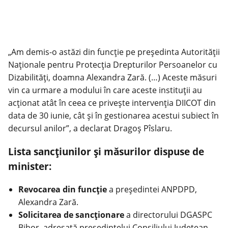
„Am demis-o astăzi din funcție pe președinta Autorității
Naționale pentru Protecția Drepturilor Persoanelor cu
Dizabilități, doamna Alexandra Zară. (…) Aceste măsuri
vin ca urmare a modului în care aceste instituții au
acționat atât în ceea ce privește intervenția DIICOT din
data de 30 iunie, cât și în gestionarea acestui subiect în
decursul anilor”, a declarat Dragoș Pîslaru.
Lista sancțiunilor și măsurilor dispuse de
minister:
Revocarea din funcție
a președintei ANPDPD,
Alexandra Zară.
Solicitarea de sancționare
a directorului DGASPC
Bihor, adresată președintelui Consiliului Județean