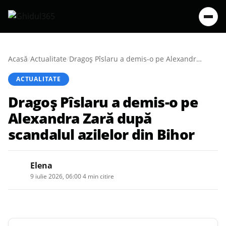
Acasă
/
Actualitate
/
Dragoș Pîslaru a demis-o pe Alexandra Zară după scandalul azilelor din Bihor
ACTUALITATE
Dragoș Pîslaru a demis-o pe
Alexandra Zară după
scandalul azilelor din Bihor
Elena
9 iulie 2026, 06:00
·
4 min citire