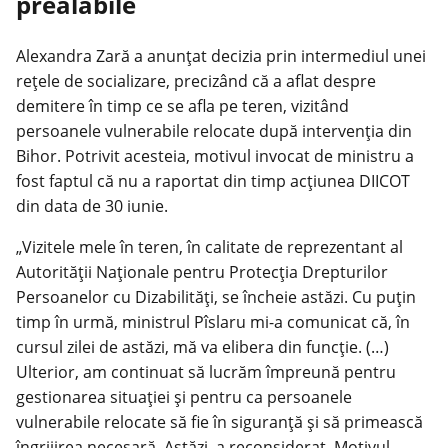
prealabile
Alexandra Zară a anunțat decizia prin intermediul unei
rețele de socializare, precizând că a aflat despre
demitere în timp ce se afla pe teren, vizitând
persoanele vulnerabile relocate după intervenția din
Bihor. Potrivit acesteia, motivul invocat de ministru a
fost faptul că nu a raportat din timp acțiunea DIICOT
din data de 30 iunie.
„Vizitele mele în teren, în calitate de reprezentant al
Autorității Naționale pentru Protecția Drepturilor
Persoanelor cu Dizabilități, se încheie astăzi. Cu puțin
timp în urmă, ministrul Pîslaru mi-a comunicat că, în
cursul zilei de astăzi, mă va elibera din funcție. (…)
Ulterior, am continuat să lucrăm împreună pentru
gestionarea situației și pentru ca persoanele
vulnerabile relocate să fie în siguranță și să primească
îngrijirea necesară. Astăzi, a reconsiderat. Motivul