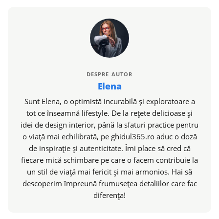
DESPRE AUTOR
Elena
Sunt Elena, o optimistă incurabilă și exploratoare a
tot ce înseamnă lifestyle. De la rețete delicioase și
idei de design interior, până la sfaturi practice pentru
o viață mai echilibrată, pe ghidul365.ro aduc o doză
de inspirație și autenticitate. Îmi place să cred că
fiecare mică schimbare pe care o facem contribuie la
un stil de viață mai fericit și mai armonios. Hai să
descoperim împreună frumusețea detaliilor care fac
diferența!