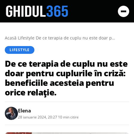
Acasă
/
Lifestyle
/
De ce terapia de cuplu nu este doar pentru cuplurile în criză: beneficiile acesteia pentru orice relație.
LIFESTYLE
De ce terapia de cuplu nu este
doar pentru cuplurile în criză:
beneficiile acesteia pentru
orice relație.
Elena
28 ianuarie 2024, 20:27
·
10 min citire