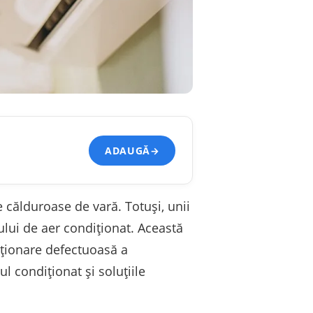
ADAUGĂ
→
e călduroase de vară. Totuși, unii
ului de aer condiționat. Această
cționare defectuoasă a
l condiționat și soluțiile