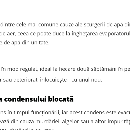
dintre cele mai comune cauze ale scurgerii de apă din 
e aer, ceea ce poate duce la înghețarea evaporatorul
 de apă din unitate.
er în mod regulat, ideal la fiecare două săptămâni în pe
r sau deteriorat, înlocuiește-l cu unul nou.
a condensului blocată
s în timpul funcționării, iar acest condens este evac
ză din cauza murdăriei, algelor sau a altor impurităț