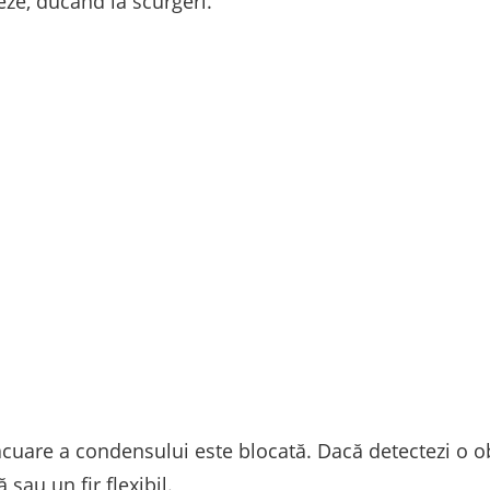
eze, ducând la scurgeri.
cuare a condensului este blocată. Dacă detectezi o o
sau un fir flexibil.