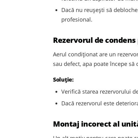
Dacă nu reușești să deblochez
profesional.
Rezervorul de condens 
Aerul condiționat are un rezervor
sau defect, apa poate începe să c
Soluție:
Verifică starea rezervorului d
Dacă rezervorul este deteriora
Montaj incorect al unită
Un alt motiv pentru care poate cu