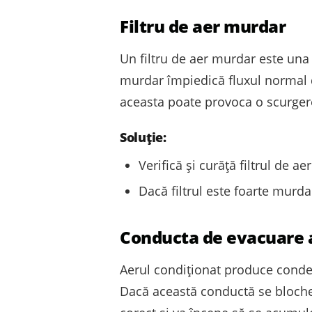
Filtru de aer murdar
Un filtru de aer murdar este una 
murdar împiedică fluxul normal d
aceasta poate provoca o scurgere
Soluție:
Verifică și curăță filtrul de a
Dacă filtrul este foarte murda
Conducta de evacuare 
Aerul condiționat produce conden
Dacă această conductă se blochea