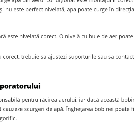
și nu este perfect nivelată, apa poate curge în direcția
ară este nivelată corect. O nivelă cu bule de aer poate
 corect, trebuie să ajustezi suporturile sau să contac
poratorului
nsabilă pentru răcirea aerului, iar dacă această bob
ă cauzeze scurgeri de apă. Înghețarea bobinei poate fi
orific.