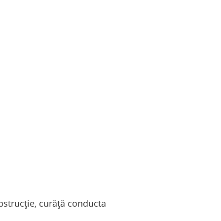
bstrucție, curăță conducta