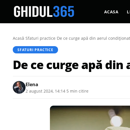
ACASA
L
Acasă
/
Sfaturi practice
/
De ce curge apă din aerul condiționat?
SFATURI PRACTICE
De ce curge apă din a
Elena
2 august 2024, 14:14
·
5 min citire