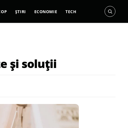
COP
ȘTIRI
ECONOMIE
TECH
 și soluții