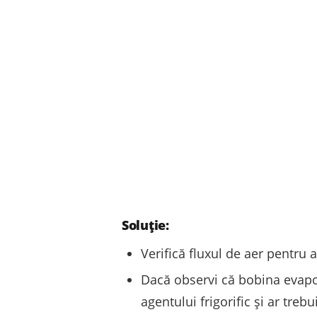
Soluție:
Verifică fluxul de aer pentru 
Dacă observi că bobina evapor
agentului frigorific și ar treb