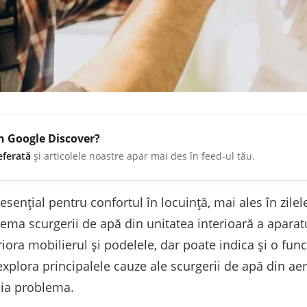
în Google Discover?
eferată
și articolele noastre apar mai des în feed-ul tău.
sențial pentru confortul în locuință, mai ales în zilel
ema scurgerii de apă din unitatea interioară a aparat
ora mobilierul și podelele, dar poate indica și o fun
explora principalele cauze ale scurgerii de apă din aeru
ia problema.