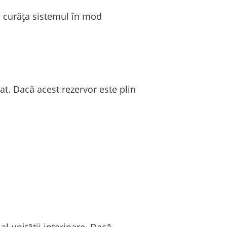
a curăța sistemul în mod
at. Dacă acest rezervor este plin
l unității interioare. Dacă