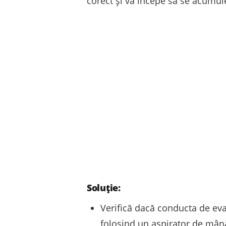
corect și va începe să se acumul
Soluție:
Verifică dacă conducta de eva
folosind un aspirator de mână 