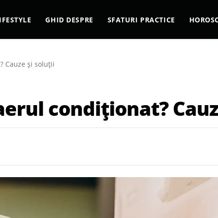
IFESTYLE
GHID DESPRE
SFATURI PRACTICE
HOROS
 Cauze și soluții
erul condiționat? Cauze