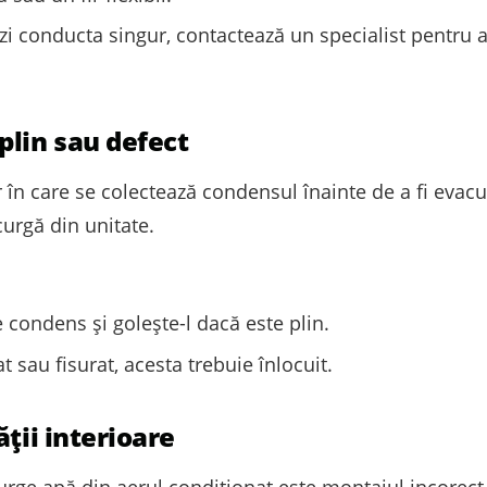
i conducta singur, contactează un specialist pentru 
plin sau defect
 în care se colectează condensul înainte de a fi evacu
urgă din unitate.
e condens și golește-l dacă este plin.
t sau fisurat, acesta trebuie înlocuit.
ții interioare
rge apă din aerul condiționat este montajul incorect a