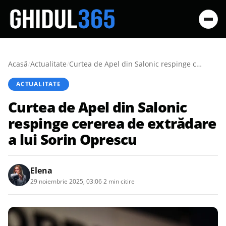
Acasă
/
Actualitate
/
Curtea de Apel din Salonic respinge cererea de extrădare a lui Sorin Oprescu
ACTUALITATE
Curtea de Apel din Salonic
respinge cererea de extrădare
a lui Sorin Oprescu
Elena
29 noiembrie 2025, 03:06
·
2 min citire