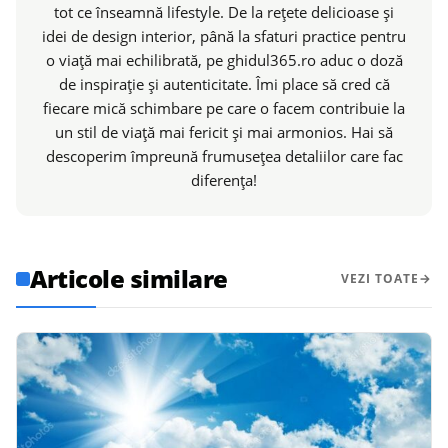
tot ce înseamnă lifestyle. De la rețete delicioase și
idei de design interior, până la sfaturi practice pentru
o viață mai echilibrată, pe ghidul365.ro aduc o doză
de inspirație și autenticitate. Îmi place să cred că
fiecare mică schimbare pe care o facem contribuie la
un stil de viață mai fericit și mai armonios. Hai să
descoperim împreună frumusețea detaliilor care fac
diferența!
Articole similare
VEZI TOATE