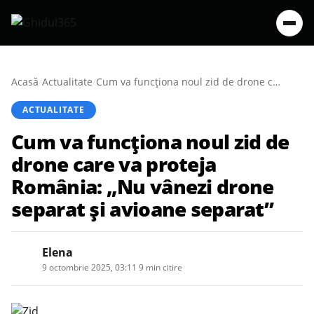
Acasă
/
Actualitate
/
Cum va funcționa noul zid de drone care va proteja România: „Nu vânezi drone separat și avioane separat”
ACTUALITATE
Cum va funcționa noul zid de
drone care va proteja
România: „Nu vânezi drone
separat și avioane separat”
Elena
9 octombrie 2025, 03:11
·
9 min citire