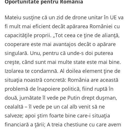
Oportunitate pentru România
Mateiu susține că un zid de drone unitar în UE va
fi mult mai eficient decât apărarea României cu
capacitățile proprii. „Tot ceea ce ține de alianță,
cooperare este mai avantajos decât o apărare
singulară. Unu, pentru că unde-s doi puterea
crește, când sunt mai multe state este mai bine.
Izolarea te condamnă. Al doilea element ține de
situația noastră concretă: România are această
problemă de înapoiere politică, fiind ruptă în
două, jumătate îl vede pe Putin drept dușman,
cealaltă – îl vede pe un cal alb venit să ne
salveze; apoi știm foarte bine care-i situația
financiară a țării; A treia chestiune cu care avem