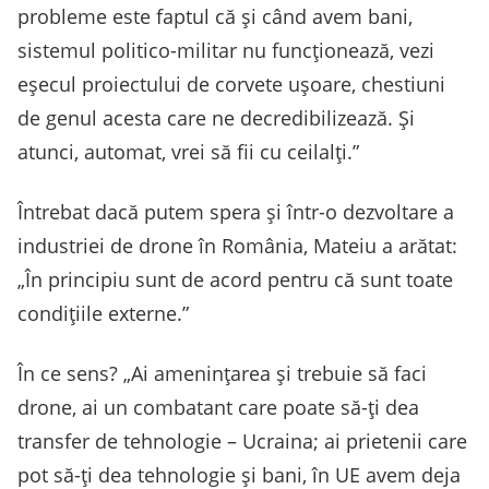
probleme este faptul că și când avem bani,
sistemul politico-militar nu funcționează, vezi
eșecul proiectului de corvete ușoare, chestiuni
de genul acesta care ne decredibilizează. Și
atunci, automat, vrei să fii cu ceilalți.”
Întrebat dacă putem spera și într-o dezvoltare a
industriei de drone în România, Mateiu a arătat:
„În principiu sunt de acord pentru că sunt toate
condițiile externe.”
În ce sens? „Ai amenințarea și trebuie să faci
drone, ai un combatant care poate să-ți dea
transfer de tehnologie – Ucraina; ai prietenii care
pot să-ți dea tehnologie și bani, în UE avem deja