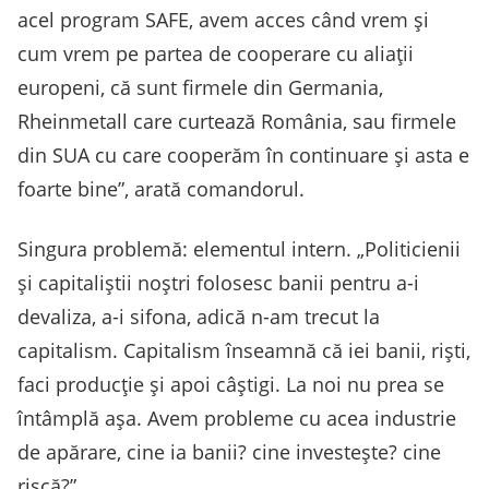
acel program SAFE, avem acces când vrem și
cum vrem pe partea de cooperare cu aliații
europeni, că sunt firmele din Germania,
Rheinmetall care curtează România, sau firmele
din SUA cu care cooperăm în continuare și asta e
foarte bine”, arată comandorul.
Singura problemă: elementul intern. „Politicienii
și capitaliștii noștri folosesc banii pentru a-i
devaliza, a-i sifona, adică n-am trecut la
capitalism. Capitalism înseamnă că iei banii, riști,
faci producție și apoi câștigi. La noi nu prea se
întâmplă așa. Avem probleme cu acea industrie
de apărare, cine ia banii? cine investește? cine
riscă?”.