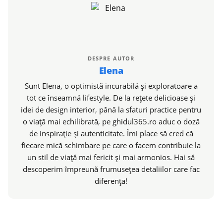
DESPRE AUTOR
Elena
Sunt Elena, o optimistă incurabilă și exploratoare a
tot ce înseamnă lifestyle. De la rețete delicioase și
idei de design interior, până la sfaturi practice pentru
o viață mai echilibrată, pe ghidul365.ro aduc o doză
de inspirație și autenticitate. Îmi place să cred că
fiecare mică schimbare pe care o facem contribuie la
un stil de viață mai fericit și mai armonios. Hai să
descoperim împreună frumusețea detaliilor care fac
diferența!