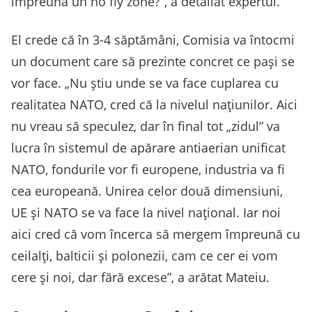
împreună un no fly zone?”, a detaliat expertul.
El crede că în 3-4 săptămâni, Comisia va întocmi
un document care să prezinte concret ce pași se
vor face. „Nu știu unde se va face cuplarea cu
realitatea NATO, cred că la nivelul națiunilor. Aici
nu vreau să speculez, dar în final tot „zidul” va
lucra în sistemul de apărare antiaerian unificat
NATO, fondurile vor fi europene, industria va fi
cea europeană. Unirea celor două dimensiuni,
UE și NATO se va face la nivel național. Iar noi
aici cred că vom încerca să mergem împreună cu
ceilalți, balticii și polonezii, cam ce cer ei vom
cere și noi, dar fără excese”, a arătat Mateiu.