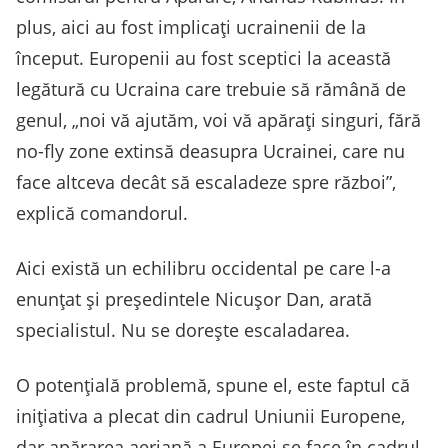
plus, aici au fost implicați ucrainenii de la
început. Europenii au fost sceptici la această
legătură cu Ucraina care trebuie să rămână de
genul, „noi vă ajutăm, voi vă apărați singuri, fără
no-fly zone extinsă deasupra Ucrainei, care nu
face altceva decât să escaladeze spre război”,
explică comandorul.
Aici există un echilibru occidental pe care l-a
enunțat și președintele Nicușor Dan, arată
specialistul. Nu se dorește escaladarea.
O potențială problemă, spune el, este faptul că
inițiativa a plecat din cadrul Uniunii Europene,
dar apărarea aeriană a Europei se face în cadrul