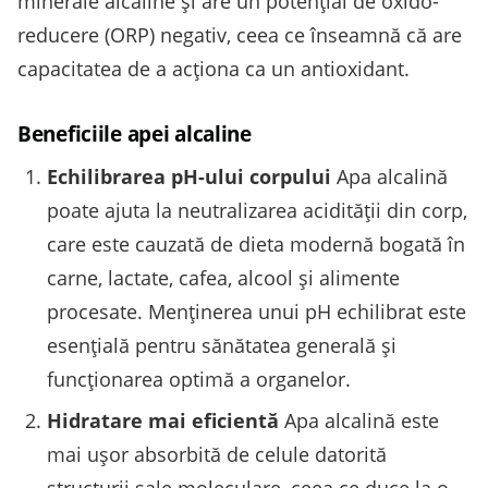
minerale alcaline și are un potențial de oxido-
reducere (ORP) negativ, ceea ce înseamnă că are
capacitatea de a acționa ca un antioxidant.
Beneficiile apei alcaline
Echilibrarea pH-ului corpului
Apa alcalină
poate ajuta la neutralizarea acidității din corp,
care este cauzată de dieta modernă bogată în
carne, lactate, cafea, alcool și alimente
procesate. Menținerea unui pH echilibrat este
esențială pentru sănătatea generală și
funcționarea optimă a organelor.
Hidratare mai eficientă
Apa alcalină este
mai ușor absorbită de celule datorită
structurii sale moleculare, ceea ce duce la o