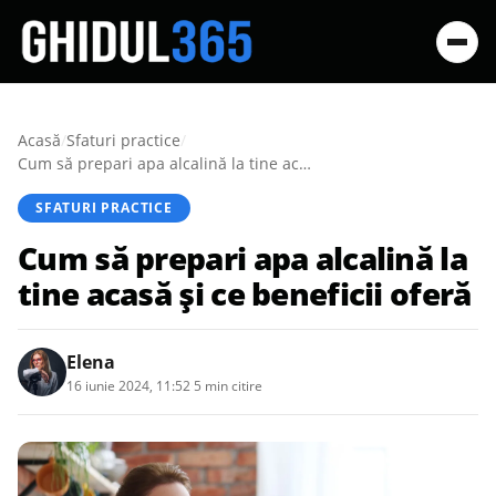
Acasă
/
Sfaturi practice
/
Cum să prepari apa alcalină la tine acasă și ce beneficii oferă
SFATURI PRACTICE
Cum să prepari apa alcalină la
tine acasă și ce beneficii oferă
Elena
16 iunie 2024, 11:52
·
5 min citire