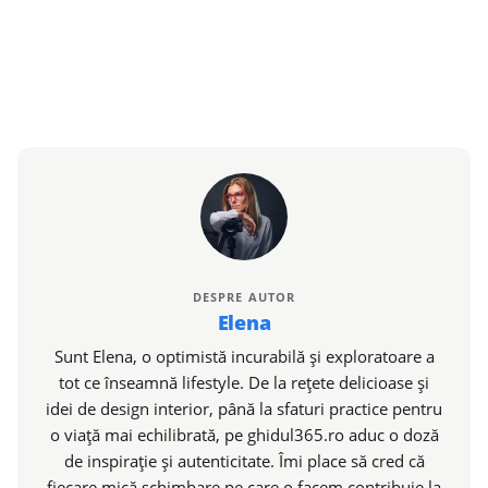
DESPRE AUTOR
Elena
Sunt Elena, o optimistă incurabilă și exploratoare a
tot ce înseamnă lifestyle. De la rețete delicioase și
idei de design interior, până la sfaturi practice pentru
o viață mai echilibrată, pe ghidul365.ro aduc o doză
de inspirație și autenticitate. Îmi place să cred că
fiecare mică schimbare pe care o facem contribuie la