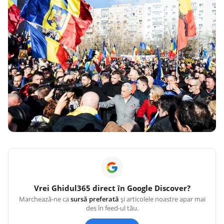
Vrei
Ghidul365
direct în Google Discover?
Marchează-ne ca
sursă preferată
și articolele noastre apar mai
des în feed-ul tău.