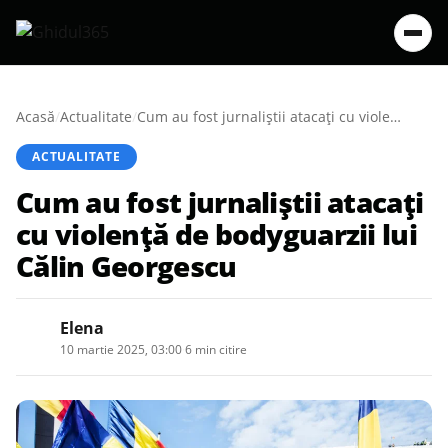
Acasă
/
Actualitate
/
Cum au fost jurnaliștii atacați cu violență de bodyguarzii lui Călin Georgescu
ACTUALITATE
Cum au fost jurnaliștii atacați
cu violență de bodyguarzii lui
Călin Georgescu
Elena
10 martie 2025, 03:00
·
6 min citire