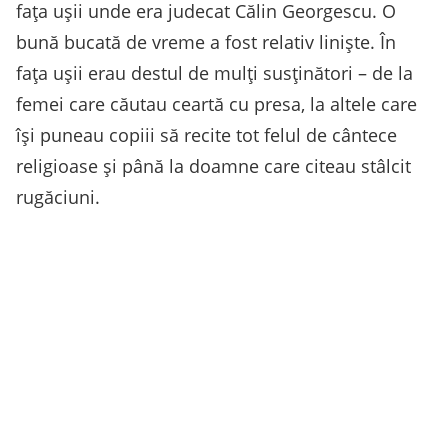
fața ușii unde era judecat Călin Georgescu. O
bună bucată de vreme a fost relativ liniște. În
fața ușii erau destul de mulți susținători – de la
femei care căutau ceartă cu presa, la altele care
își puneau copiii să recite tot felul de cântece
religioase și până la doamne care citeau stâlcit
rugăciuni.