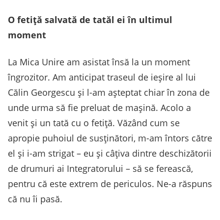
O fetiță salvată de tatăl ei în ultimul
moment
La Mica Unire am asistat însă la un moment
îngrozitor. Am anticipat traseul de ieșire al lui
Călin Georgescu și l-am așteptat chiar în zona de
unde urma să fie preluat de mașină. Acolo a
venit și un tată cu o fetiță. Văzând cum se
apropie puhoiul de susținători, m-am întors către
el și i-am strigat – eu și câțiva dintre deschizătorii
de drumuri ai Integratorului – să se ferească,
pentru că este extrem de periculos. Ne-a răspuns
că nu îi pasă.