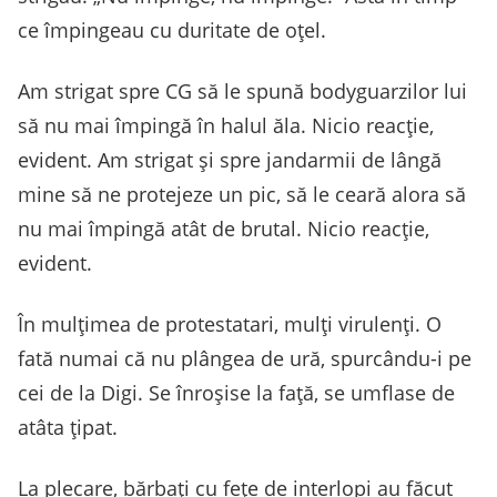
ce împingeau cu duritate de oțel.
Am strigat spre CG să le spună bodyguarzilor lui
să nu mai împingă în halul ăla. Nicio reacție,
evident. Am strigat și spre jandarmii de lângă
mine să ne protejeze un pic, să le ceară alora să
nu mai împingă atât de brutal. Nicio reacție,
evident.
În mulțimea de protestatari, mulți virulenți. O
fată numai că nu plângea de ură, spurcându-i pe
cei de la Digi. Se înroșise la față, se umflase de
atâta țipat.
La plecare, bărbați cu fețe de interlopi au făcut