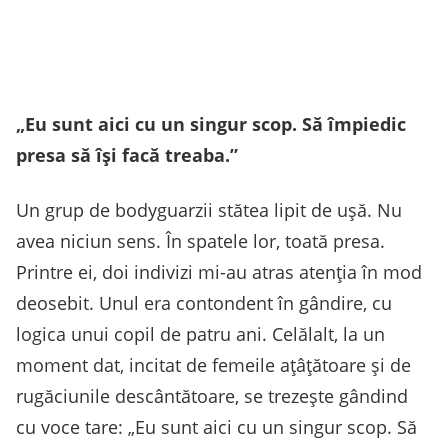
„Eu sunt aici cu un singur scop. Să împiedic
presa să își facă treaba.”
Un grup de bodyguarzii stătea lipit de ușă. Nu
avea niciun sens. În spatele lor, toată presa.
Printre ei, doi indivizi mi-au atras atenția în mod
deosebit. Unul era contondent în gândire, cu
logica unui copil de patru ani. Celălalt, la un
moment dat, incitat de femeile ațâțătoare și de
rugăciunile descântătoare, se trezește gândind
cu voce tare: „Eu sunt aici cu un singur scop. Să