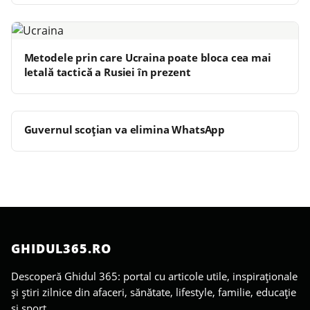
Metodele prin care Ucraina poate bloca cea mai
letală tactică a Rusiei în prezent
Guvernul scoţian va elimina WhatsApp
GHIDUL365.RO
Descoperă Ghidul 365: portal cu articole utile, inspiraționale
și știri zilnice din afaceri, sănătate, lifestyle, familie, educație
și sport.