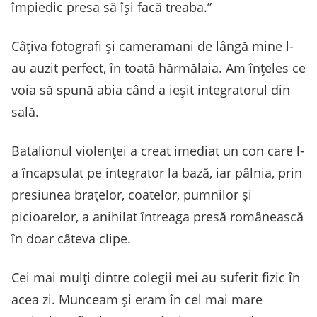
împiedic presa să își facă treaba.”
Câțiva fotografi și cameramani de lângă mine l-
au auzit perfect, în toată hărmălaia. Am înțeles ce
voia să spună abia când a ieșit integratorul din
sală.
Batalionul violenței a creat imediat un con care l-
a încapsulat pe integrator la bază, iar pâlnia, prin
presiunea brațelor, coatelor, pumnilor și
picioarelor, a anihilat întreaga presă românească
în doar câteva clipe.
Cei mai mulți dintre colegii mei au suferit fizic în
acea zi. Munceam și eram în cel mai mare