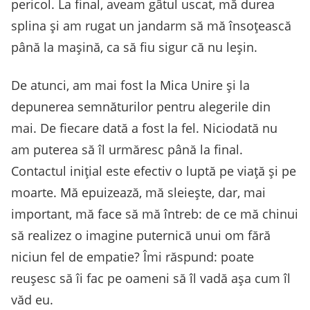
pericol. La final, aveam gâtul uscat, mă durea
splina și am rugat un jandarm să mă însoțească
până la mașină, ca să fiu sigur că nu leșin.
De atunci, am mai fost la Mica Unire și la
depunerea semnăturilor pentru alegerile din
mai. De fiecare dată a fost la fel. Niciodată nu
am puterea să îl urmăresc până la final.
Contactul inițial este efectiv o luptă pe viață și pe
moarte. Mă epuizează, mă sleiește, dar, mai
important, mă face să mă întreb: de ce mă chinui
să realizez o imagine puternică unui om fără
niciun fel de empatie? Îmi răspund: poate
reușesc să îi fac pe oameni să îl vadă așa cum îl
văd eu.