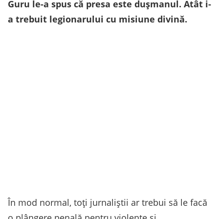
Guru le-a spus că presa este dușmanul. Atât i-
a trebuit legionarului cu misiune divină.
În mod normal, toți jurnaliștii ar trebui să le facă
o plângere penală pentru violențe și