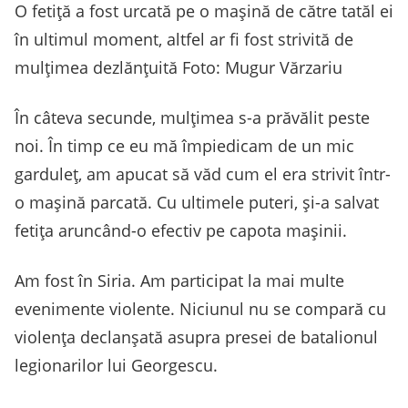
O fetiță a fost urcată pe o mașină de către tatăl ei
în ultimul moment, altfel ar fi fost strivită de
mulțimea dezlănțuită Foto: Mugur Vărzariu
În câteva secunde, mulțimea s-a prăvălit peste
noi. În timp ce eu mă împiedicam de un mic
garduleț, am apucat să văd cum el era strivit într-
o mașină parcată. Cu ultimele puteri, și-a salvat
fetița aruncând-o efectiv pe capota mașinii.
Am fost în Siria. Am participat la mai multe
evenimente violente. Niciunul nu se compară cu
violența declanșată asupra presei de batalionul
legionarilor lui Georgescu.