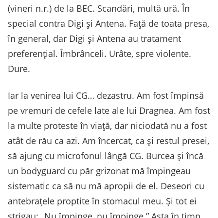
(vineri n.r.) de la BEC. Scandări, multă ură. În
special contra Digi și Antena. Față de toata presa,
în general, dar Digi și Antena au tratament
preferențial. Îmbrânceli. Urâte, spre violente.
Dure.
Iar la venirea lui CG… dezastru. Am fost împinsă
pe vremuri de cefele late ale lui Dragnea. Am fost
la multe proteste în viață, dar niciodată nu a fost
atât de rău ca azi. Am încercat, ca și restul presei,
să ajung cu microfonul lângă CG. Burcea și încă
un bodyguard cu păr grizonat mă împingeau
sistematic ca să nu mă apropii de el. Deseori cu
antebrațele proptite în stomacul meu. Și tot ei
strigau: „Nu împinge, nu împinge.” Asta în timp