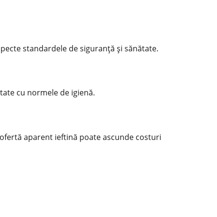
especte standardele de siguranță și
sănătate
.
mitate cu normele de igienă.
O ofertă aparent ieftină poate ascunde costuri