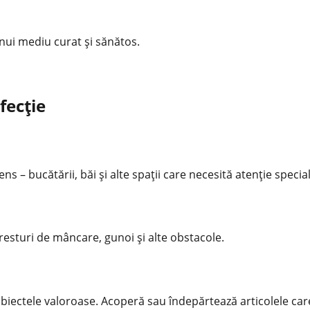
 unui mediu
curat
și sănătos.
fecție
ns – bucătării, băi și alte spații care necesită atenție special
 resturi de mâncare, gunoi și alte obstacole.
obiectele valoroase. Acoperă sau îndepărtează articolele care