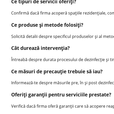
Ce tipuri de servicii oferiți?
Confirmă dacă firma acoperă spațiile rezidențiale, come
Ce produse și metode folosiți?
Solicită detalii despre specificul produselor și al met
Cât durează intervenția?
Întreabă despre durata procesului de dezinfecție și tim
Ce măsuri de precauție trebuie să iau?
Informează-te despre măsurile pre, în și post dezinfec
Oferiți garanții pentru serviciile prestate?
Verifică dacă firma oferă garanții care să acopere reap