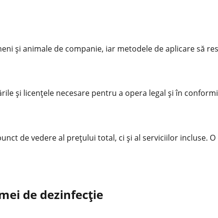
ameni și animale de companie, iar metodele de aplicare să r
cările și licențele necesare pentru a opera legal și în confor
ct de vedere al prețului total, ci și al serviciilor incluse. 
rmei de dezinfecție