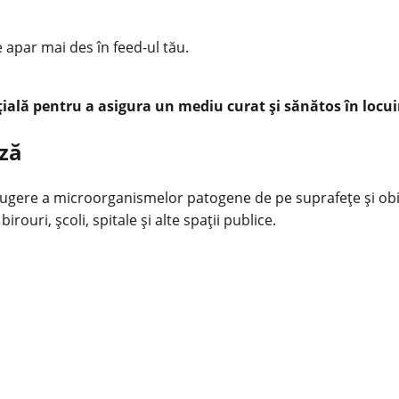
e apar mai des în feed-ul tău.
țială pentru a asigura un mediu curat și sănătos în locuin
ază
rugere a microorganismelor patogene de pe suprafețe și obie
birouri, școli, spitale și alte spații publice.