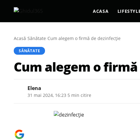
ACASA
LIFESTYL
Acasă
/
Sănătate
/
Cum alegem o firmă de dezinfecție
SĂNĂTATE
Cum alegem o firmă 
Elena
31 mai 2024, 16:23
·
5 min citire