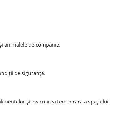
a și animalele de companie.
ndiții de siguranță.
alimentelor și evacuarea temporară a spațiului.