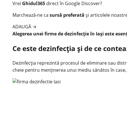
Vrei
Ghidul365
direct în Google Discover?
Marchează-ne ca
sursă preferată
și articolele noastr
ADAUGĂ
→
Alegerea unei firme de dezinfecție în Iași este esen
Ce este dezinfecția și de ce conte
Dezinfecția reprezintă procesul de eliminare sau dist
cheie pentru menținerea unui mediu
sănătos
în case, 