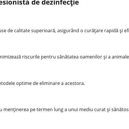
fesionistă de dezinfecție
e de calitate superioară, asigurând o curățare rapidă și efi
inimizează riscurile pentru sănătatea oamenilor și a animale
metodele optime de eliminare a acestora.
ru menținerea pe termen lung a unui mediu curat și sănătos