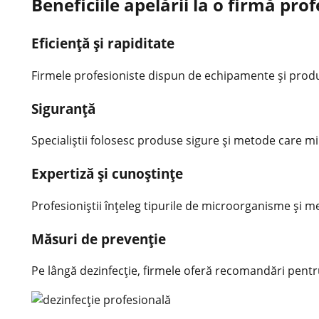
Beneficiile apelării la o firmă pro
Eficiență și rapiditate
Firmele profesioniste dispun de echipamente și produs
Siguranță
Specialiștii folosesc produse sigure și metode care m
Expertiză și cunoștințe
Profesioniștii înțeleg tipurile de microorganisme și 
Măsuri de prevenție
Pe lângă dezinfecție, firmele oferă recomandări pent