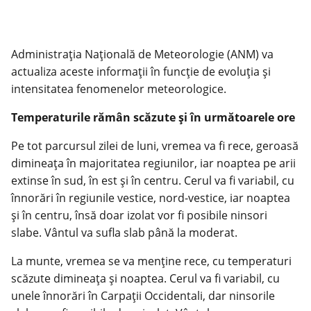
Administrația Națională de Meteorologie (ANM) va
actualiza aceste informații în funcție de evoluția și
intensitatea fenomenelor meteorologice.
Temperaturile rămân scăzute și în următoarele ore
Pe tot parcursul zilei de luni, vremea va fi rece, geroasă
dimineaţa în majoritatea regiunilor, iar noaptea pe arii
extinse în sud, în est şi în centru. Cerul va fi variabil, cu
înnorări în regiunile vestice, nord-vestice, iar noaptea
şi în centru, însă doar izolat vor fi posibile ninsori
slabe. Vântul va sufla slab până la moderat.
La munte, vremea se va menține rece, cu temperaturi
scăzute dimineața și noaptea. Cerul va fi variabil, cu
unele înnorări în Carpații Occidentali, dar ninsorile