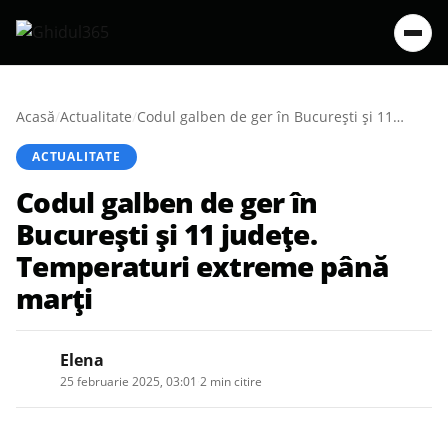
Acasă
/
Actualitate
/
Codul galben de ger în Bucureşti şi 11 judeţe. Temperaturi extreme până marţi
ACTUALITATE
Codul galben de ger în
Bucureşti şi 11 judeţe.
Temperaturi extreme până
marţi
Elena
25 februarie 2025, 03:01
·
2 min citire