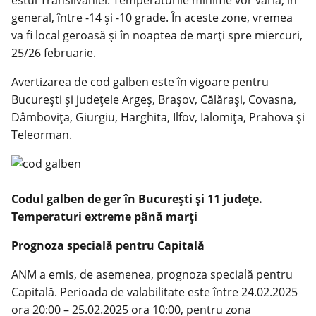
estul Transilvaniei. Temperaturile minime vor varia, în
general, între -14 și -10 grade. În aceste zone, vremea
va fi local geroasă și în noaptea de marți spre miercuri,
25/26 februarie.
Avertizarea de cod galben este în vigoare pentru
București și județele Argeș, Brașov, Călărași, Covasna,
Dâmbovița, Giurgiu, Harghita, Ilfov, Ialomița, Prahova și
Teleorman.
Codul galben de ger în Bucureşti şi 11 judeţe.
Temperaturi extreme până marţi
Prognoza specială pentru Capitală
ANM a emis, de asemenea, prognoza specială pentru
Capitală. Perioada de valabilitate este între 24.02.2025
ora 20:00 – 25.02.2025 ora 10:00, pentru zona