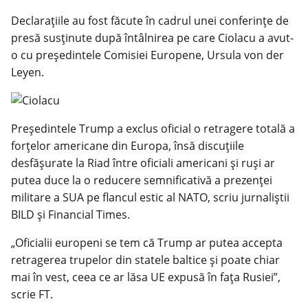
Declarațiile au fost făcute în cadrul unei conferințe de
presă susținute după întâlnirea pe care Ciolacu a avut-
o cu președintele Comisiei Europene, Ursula von der
Leyen.
Președintele Trump a exclus oficial o retragere totală a
forțelor americane din Europa, însă discuțiile
desfășurate la Riad între oficiali americani și ruși ar
putea duce la o reducere semnificativă a prezenței
militare a SUA pe flancul estic al NATO, scriu jurnaliștii
BILD și Financial Times.
„Oficialii europeni se tem că Trump ar putea accepta
retragerea trupelor din statele baltice și poate chiar
mai în vest, ceea ce ar lăsa UE expusă în fața Rusiei”,
scrie FT.