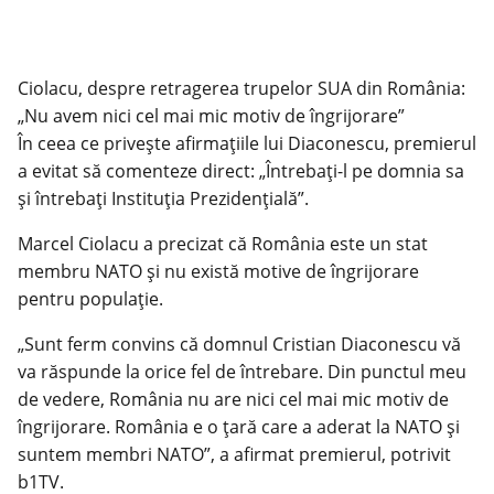
Ciolacu, despre retragerea trupelor SUA din România:
„Nu avem nici cel mai mic motiv de îngrijorare”
În ceea ce privește afirmațiile lui Diaconescu, premierul
a evitat să comenteze direct: „Întrebați-l pe domnia sa
și întrebați Instituția Prezidențială”.
Marcel Ciolacu a precizat că România este un stat
membru NATO și nu există motive de îngrijorare
pentru populație.
„Sunt ferm convins că domnul Cristian Diaconescu vă
va răspunde la orice fel de întrebare. Din punctul meu
de vedere, România nu are nici cel mai mic motiv de
îngrijorare. România e o țară care a aderat la NATO și
suntem membri NATO”, a afirmat premierul, potrivit
b1TV.