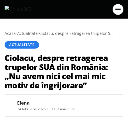
Acasă
/
Actualitate
/
Ciolacu, despre retragerea trupelor SUA din România: „Nu avem nici cel mai mic motiv de îngrijorare”
ACTUALITATE
Ciolacu, despre retragerea
trupelor SUA din România:
„Nu avem nici cel mai mic
motiv de îngrijorare”
Elena
24 februarie 2025, 03:00
·
3 min citire