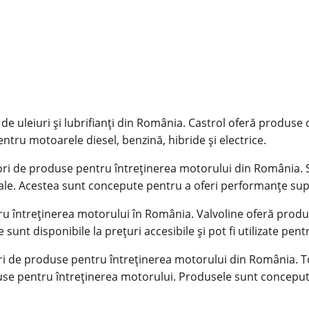
 de uleiuri și lubrifianți din România. Castrol oferă produse
tru motoarele diesel, benzină, hibride și electrice.
ori de produse pentru întreținerea motorului din România. Sh
ale. Acestea sunt concepute pentru a oferi performanțe super
ru întreținerea motorului în România. Valvoline oferă produ
t disponibile la prețuri accesibile și pot fi utilizate pentr
ori de produse pentru întreținerea motorului din România. To
duse pentru întreținerea motorului. Produsele sunt conceput