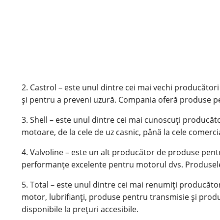
2. Castrol – este unul dintre cei mai vechi producători
și pentru a preveni uzură. Compania oferă produse pen
3. Shell – este unul dintre cei mai cunoscuți producăt
motoare, de la cele de uz casnic, până la cele comerci
4. Valvoline – este un alt producător de produse pent
performanțe excelente pentru motorul dvs. Produsele sun
5. Total – este unul dintre cei mai renumiți producăt
motor, lubrifianți, produse pentru transmisie și pro
disponibile la prețuri accesibile.