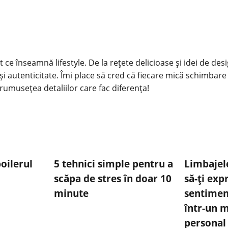
 ce înseamnă lifestyle. De la rețete delicioase și idei de des
și autenticitate. Îmi place să cred că fiecare mică schimbare
rumusețea detaliilor care fac diferența!
oilerul
5 tehnici simple pentru a
Limbajele
scăpa de stres în doar 10
să-ți exp
minute
sentimen
într-un m
personal