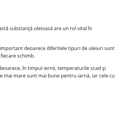
stă substanță uleioasă are un rol vital în
 important deoarece diferitele tipuri de uleiuri sunt
 fiecare schimb.
eoarece, în timpul iernii, temperaturile scad și
ate mai mare sunt mai bune pentru iarnă, iar cele cu