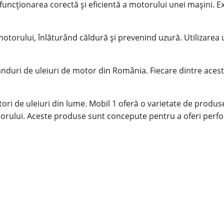
uncționarea corectă și eficientă a motorului unei mașini. Ex
otorului, înlăturând căldură și prevenind uzură. Utilizarea u
anduri de uleiuri de motor din România. Fiecare dintre aces
ori de uleiuri din lume. Mobil 1 oferă o varietate de produse,
torului. Aceste produse sunt concepute pentru a oferi per