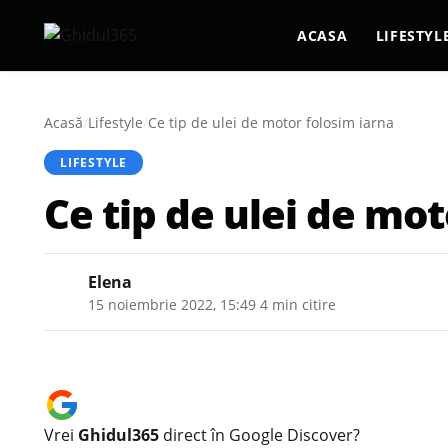
ACASA
LIFESTYL
Acasă
/
Lifestyle
/
Ce tip de ulei de motor folosim iarna
LIFESTYLE
Ce tip de ulei de mot
Elena
15 noiembrie 2022, 15:49
·
4 min citire
Vrei
Ghidul365
direct în Google Discover?