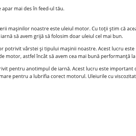
e apar mai des în feed-ul tău.
ii mașinilor noastre este uleiul motor. Cu toții știm că acea
e
iarnă
să avem grijă să folosim doar uleiul cel mai bun.
potrivit vârstei și tipului mașinii noastre. Acest lucru este
 de motor, astfel încât să avem cea mai bună performanță la
rivit pentru anotimpul de iarnă. Acest lucru este important d
 mare pentru a lubrifia corect motorul. Uleiurile cu viscozit