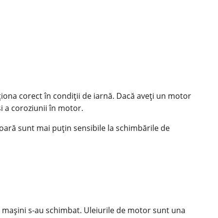
ona corect în condiții de iarnă. Dacă aveți un motor
și a coroziunii în motor.
ioară sunt mai puțin sensibile la schimbările de
 mașini s-au schimbat. Uleiurile de motor sunt una