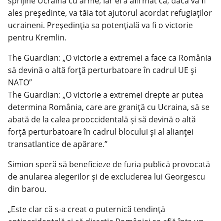
sprijine Ucraina cu arme, iar el a afirmat că, dacă va fi
ales președinte, va tăia tot ajutorul acordat refugiaților
ucraineni. Președinția sa potențială va fi o victorie
pentru Kremlin.
The Guardian: „O victorie a extremei a face ca România
să devină o altă forță perturbatoare în cadrul UE și
NATO”
The Guardian: „O victorie a extremei drepte ar putea
determina România, care are graniță cu Ucraina, să se
abată de la calea prooccidentală și să devină o altă
forță perturbatoare în cadrul blocului și al alianței
transatlantice de apărare.”
Simion speră să beneficieze de furia publică provocată
de anularea alegerilor și de excluderea lui Georgescu
din barou.
„Este clar că s-a creat o puternică tendință