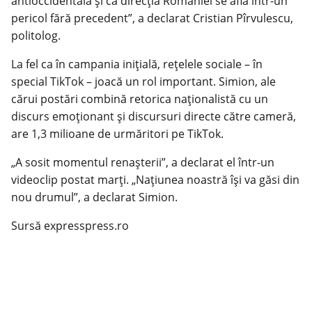
antioccidentală și că direcția României se află într-un
pericol fără precedent”, a declarat Cristian Pîrvulescu,
politolog.
La fel ca în campania inițială, rețelele sociale – în
special TikTok – joacă un rol important. Simion, ale
cărui postări combină retorica naționalistă cu un
discurs emoționant și discursuri directe către cameră,
are 1,3 milioane de urmăritori pe TikTok.
„A sosit momentul renașterii”, a declarat el într-un
videoclip postat marți. „Națiunea noastră își va găsi din
nou drumul”, a declarat Simion.
Sursă expresspress.ro