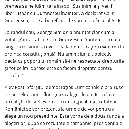
vremea să ne luăm țara înapoi. Sus inimile și veți fi
liberi! Doar cu Dumnezeu înainte!”, a declarat Călin
Georgescu, care a beneficiat de sprijinul oficial al AUR.
La rândul său, George Simion a anunțat clar cum a
votat: „Am votat cu Călin Georgescu. Suntem aici cu o
singură misiune – revenirea la democrație, revenirea la
ordinea constituțională. Nu am niciun alt obiectiv
decât ca poporului român să-i fie respectate drepturile
și tot ce îmi doresc este să facem dreptate pentru
români.”
Kiev Post: Sfârșitul democrației: Cum canalele pro-ruse
de pe Telegram influențează alegerile din România
Jurnaliștii de la Kiev Post scriu că „pe 4 mai, cetățenii
României se vor prezenta la urnele de vot pentru a
alege un nou președinte. Este vorba de a doua rundă a
alegerilor, după ce rezultatele campaniei prezidențiale