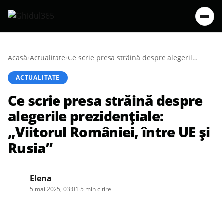
Acasă
/
Actualitate
/
Ce scrie presa străină despre alegerile prezidențiale: „Viitorul României, între UE și Rusia”
ACTUALITATE
Ce scrie presa străină despre
alegerile prezidențiale:
„Viitorul României, între UE și
Rusia”
Elena
5 mai 2025, 03:01
·
5 min citire