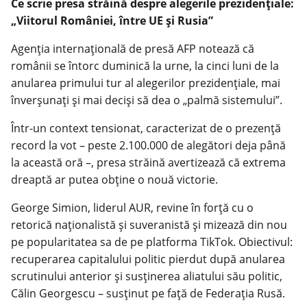
Ce scrie presa străină despre alegerile prezidențiale:
„Viitorul României, între UE și Rusia”
Agenția internațională de presă AFP notează că
românii se întorc duminică la urne, la cinci luni de la
anularea primului tur al alegerilor prezidențiale, mai
înverșunați și mai deciși să dea o „palmă sistemului”.
Într-un context tensionat, caracterizat de o prezență
record la vot – peste 2.100.000 de alegători deja până
la această oră –, presa străină avertizează că extrema
dreaptă ar putea obține o nouă victorie.
George Simion, liderul AUR, revine în forță cu o
retorică naționalistă și suveranistă și mizează din nou
pe popularitatea sa de pe platforma TikTok. Obiectivul:
recuperarea capitalului politic pierdut după anularea
scrutinului anterior și susținerea aliatului său politic,
Călin Georgescu – susținut pe față de Federația Rusă.