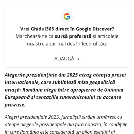
Vrei
Ghidul365
direct în Google Discover?
Marchează-ne ca
sursă preferată
și articolele
noastre apar mai des în feed-ul tău.
ADAUGĂ
→
Alegerile prezidențiale din 2025 atrag atenția presei
internaționale, care subliniază miza geopolitică
uriașă: România alege între apropierea de Uniunea
Europeană și tentațiile suveranismului cu accente
pro-ruse.
Alegeri prezidențiale 2025. Jurnaliștii străini urmăresc cu
atenție alegerile prezidențiale din țara noastră, în condițiile
în care România este considerată un pilon esențial al