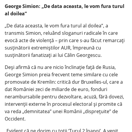
George Simion: „De data aceasta, le vom fura turul
al doilea”
„De data aceasta, le vom fura turul al doilea”, a
transmis Simion, reluând sloganuri radicale în care
evocă acte de violență – prin care s-au făcut remarcați
susținătorii extremiștilor AUR, împreună cu
susținătorii fanatizați ai lui Călin Georgescu.
Deși afirmă că nu are nicio înclinație față de Rusia,
George Simion preia frecvent teme similare cu cele
promovate de Kremlin: critică dur Bruxelles-ul, care a
dat României zeci de miliarde de euro, fonduri
nerambursabile pentru dezvoltare, acuză, fără dovezi,
intervenții externe în procesul electoral și promite că
va reda „demnitatea” unei Românii „disprețuite” de
Occident.
„Evident că ne dorim cu toții ‘Turul 2 înapoi’. A venit