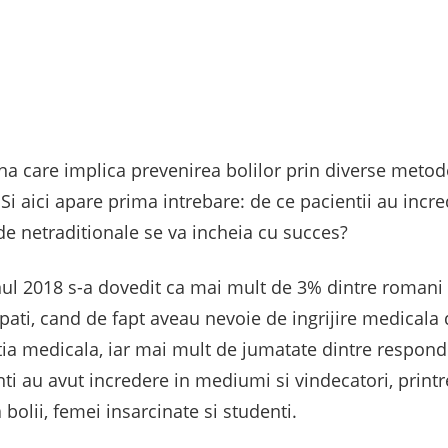
a care implica prevenirea bolilor prin diverse metode
. Si aici apare prima intrebare: de ce pacientii au incr
e netraditionale se va incheia cu succes?
anul 2018 s-a dovedit ca mai mult de 3% dintre romani a
pati, cand de fapt aveau nevoie de ingrijire medicala d
ntia medicala, iar mai mult de jumatate dintre respon
i au avut incredere in mediumi si vindecatori, prin
bolii, femei insarcinate si studenti.