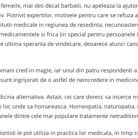
emeile, mai des decat barbatii, nu apeleaza la ajutor 
v. Potrivit expertilor, motivele pentru care se refuza 
nstitutii medicale in regiunea de resedinta, necunoaste
edicamentele si frica (in special pentru persoanele in
e ultima speranta de vindecare, deoarece atunci cand 
e romani cred in magie, iar unul din patru respondenti 
sunt ingrijorati de o astfel de neincredere in medicina
ina alternativa. Astazi, cei care doresc sa incerce 
un loc unde sa hoinareasca. Homeopatia, naturopatia,
 unele dintre cele mai populare tratamente netradition
onisti le pot utiliza in practica lor medicala, in timp c