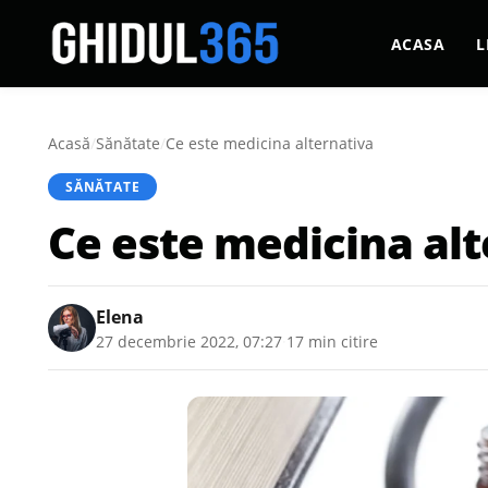
ACASA
L
Acasă
/
Sănătate
/
Ce este medicina alternativa
SĂNĂTATE
Ce este medicina alt
Elena
27 decembrie 2022, 07:27
·
17 min citire