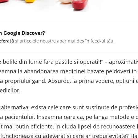
în Google Discover?
eferată
și articolele noastre apar mai des în feed-ul tău.
olile din lume fara pastile si operatii!” – aproximati
ndeamna la abandonarea medicinei bazate pe dovezi in
rea propriului gand. Absurde, la prima vedere, optiunil
edicilor.
alternativa, exista cele care sunt sustinute de profesi
eta pacientului. Inseamna oare ca, pe langa metodele d
t mai putin eficiente, in ciuda lipsei de recunoastere l
 functioneaza cu adevarat si care ar trebui evitate? 