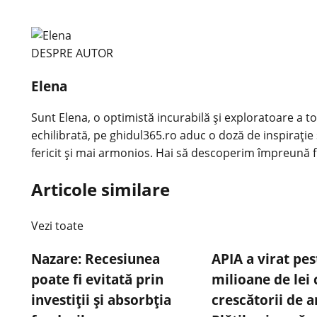
DESPRE AUTOR
Elena
Sunt Elena, o optimistă incurabilă și exploratoare a tot
echilibrată, pe ghidul365.ro aduc o doză de inspirație 
fericit și mai armonios. Hai să descoperim împreună f
Articole similare
Vezi toate
Nazare: Recesiunea
APIA a virat pes
poate fi evitată prin
milioane de lei 
investiții și absorbția
crescătorii de 