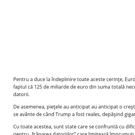
Pentru a duce la îndeplinire toate aceste cerințe, Eur
faptul că 125 de miliarde de euro din suma totală nece
datorii.
De asemenea, piețele au anticipat au anticipat o cre
se avânte de când Trump a fost reales, depășind gi
Cu toate acestea, sunt state care se confruntă cu difi
pentru „frânarea datoriilor” care limitează împrumuturi