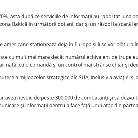
0%, asta după ce serviciile de informații au raportat luna a
zona Baltică în următorii doi ani, dar și un război la scară l
pe americane staționează deja în Europa și li se vor alătura în
 este cu mult mai mare decât numărul echivalent de trupe e
de armată, cu o comandă și un control mai strânse chiar și
putere a mijloacelor strategice ale SUA, inclusiv a aviației ș
 ar avea nevoie de peste 300.000 de combatanți și să dezvo
nicare și informații pentru a face față unui atac din partea