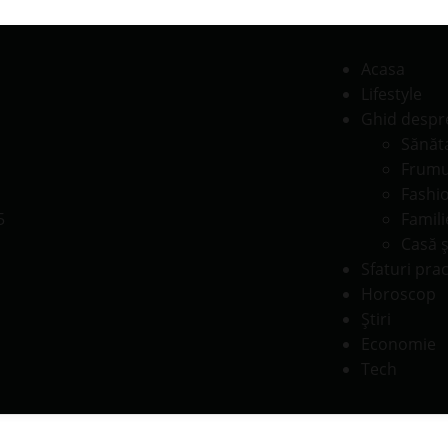
Acasa
Lifestyle
Ghid despr
Sănăt
Frumu
Fashi
Famili
Casă ş
Sfaturi prac
Horoscop
Știri
Economie
Tech