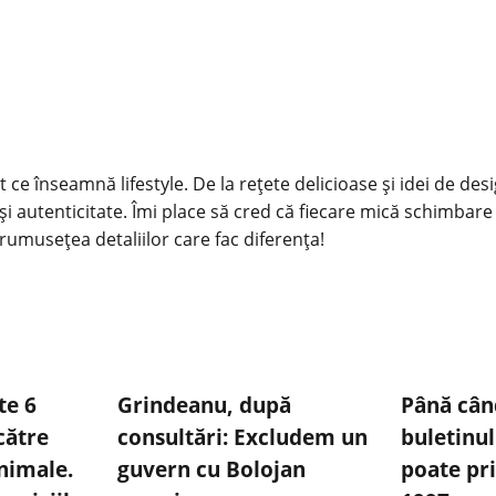
 ce înseamnă lifestyle. De la rețete delicioase și idei de des
și autenticitate. Îmi place să cred că fiecare mică schimbare
rumusețea detaliilor care fac diferența!
te 6
Grindeanu, după
Până cân
către
consultări: Excludem un
buletinul
animale.
guvern cu Bolojan
poate pr