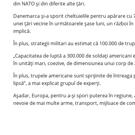
din NATO și din diferite alte țări.
Danemarca și-a sporit cheltuielile pentru apărare cu 7
unei țări vecine în următoarele șase luni, un război în 
implică.
În plus, strategii militari au estimat că 100.000 de tru
„Capacitatea de luptă a 300.000 de soldați americani
în unități mari, coezive, de dimensiunea unui corp 
În plus, trupele americane sunt sprijinite de întreaga 
lipsă”, a mai explicat grupul de experți.
Așadar, Europa, pentru a-și spori puterea în regiune,
nevoie de mai multe arme, transport, mijloace de comu