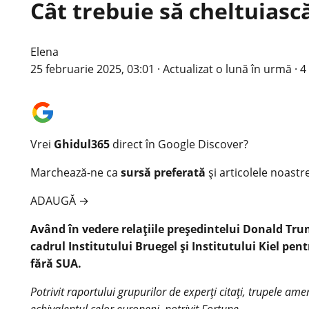
Cât trebuie să cheltuiasc
Elena
25 februarie 2025, 03:01
·
Actualizat
o lună în urmă
·
4
Vrei
Ghidul365
direct în Google Discover?
Marchează-ne ca
sursă preferată
și articolele noastr
ADAUGĂ
→
Având în vedere relațiile președintelui Donald Tru
cadrul Institutului Bruegel și Institutului Kiel p
fără SUA.
Potrivit raportului grupurilor de experți citați, trupele a
echivalentul celor europeni, potrivit Fortune.