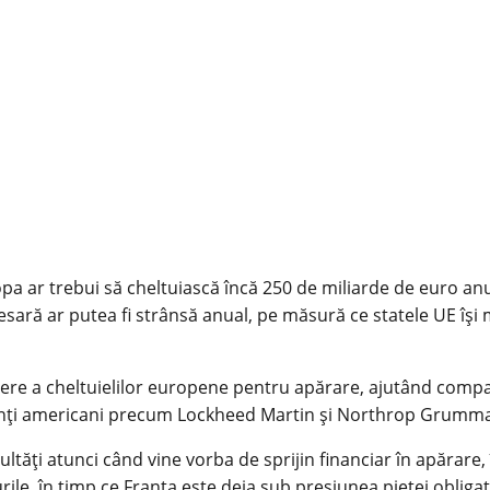
opa ar trebui să cheltuiască încă 250 de miliarde de euro anu
sară ar putea fi strânsă anual, pe măsură ce statele UE își 
ștere a cheltuielilor europene pentru apărare, ajutând com
ganți americani precum Lockheed Martin și Northrop Grumm
cultăți atunci când vine vorba de sprijin financiar în apărar
le, în timp ce Franța este deja sub presiunea pieței obligați