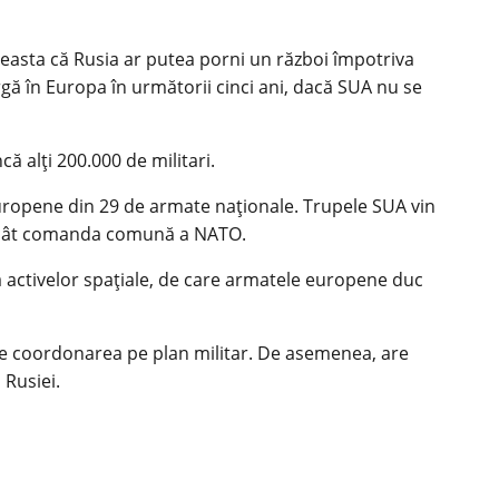
ceasta că Rusia ar putea porni un război împotriva
argă în Europa în următorii cinci ani, dacă SUA nu se
că alți 200.000 de militari.
uropene din 29 de armate naționale. Trupele SUA vin
 decât comanda comună a NATO.
i a activelor spațiale, de care armatele europene duc
lte coordonarea pe plan militar. De asemenea, are
 Rusiei.