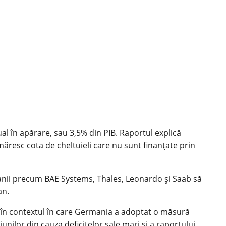
al în apărare, sau 3,5% din PIB. Raportul explică
măresc cota de cheltuieli care nu sunt finanțate prin
panii precum BAE Systems, Thales, Leonardo și Saab să
an.
e, în contextul în care Germania a adoptat o măsură
unilor din cauza deficitelor sale mari și a raportului