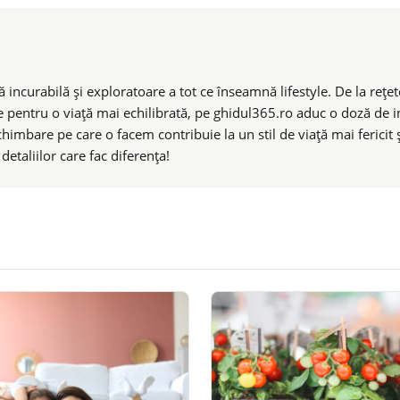
 incurabilă și exploratoare a tot ce înseamnă lifestyle. De la rețete
e pentru o viață mai echilibrată, pe ghidul365.ro aduc o doză de ins
chimbare pe care o facem contribuie la un stil de viață mai ferici
taliilor care fac diferența!