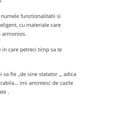
l.
 numele functionalitatii si
eligent, cu materiale care
ta armonios.
 in care petreci timp sa te
sa fie ,,de sine statator „, adica
strabila… imi amintesc de cazile
te .