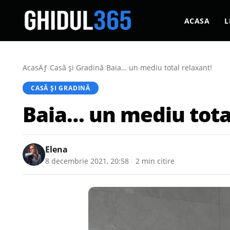
ACASA
L
AcasÄƒ
/
Casă şi Gradină
/
Baia… un mediu total relaxant!
CASĂ ŞI GRADINĂ
Baia… un mediu tota
Elena
8 decembrie 2021, 20:58
Â·
2 min citire