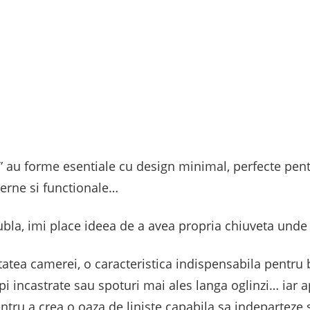
re ” au forme esentiale cu design minimal, perfecte pen
erne si functionale…
dubla, imi place ideea de a avea propria chiuveta unde
atea camerei, o caracteristica indispensabila pentru b
mpi incastrate sau spoturi mai ales langa oglinzi… iar 
ntru a crea o oaza de liniste capabila sa indeparteze str