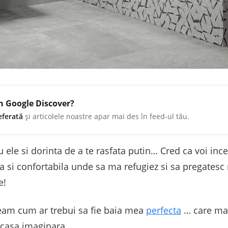
în Google Discover?
eferată
și articolele noastre apar mai des în feed-ul tău.
u ele si dorinta de a te rasfata putin… Cred ca voi inc
a si confortabila unde sa ma refugiez si sa pregatesc 
e!
zeam cum ar trebui sa fie baia mea
perfecta
… care mac
 casa imaginara.