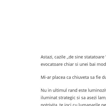
Astazi, cazile ,,de sine statatoa
evocatoare chiar si unei bai mod
Mi-ar placea ca chiuveta sa fie 
Nu in ultimul rand este luminozit
iluminat strategic si sa asezi la
potrivita, te joci cu lumanarile pe