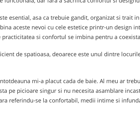
 functionala, dar fara a sacrifica confortul si designu
te esential, asa ca trebuie gandit, organizat si trait in
ina aceste nevoi cu cele estetice printr-un design int
re practicitatea si confortul se imbina pentru a coexis
icient de spatioasa, deoarece este unul dintre locurile
 Intotdeauna mi-a placut cada de baie. Al meu ar trebui 
a sta pe picioare singur si nu necesita asamblare inca
ara referindu-se la confortabil, medii intime si infunda