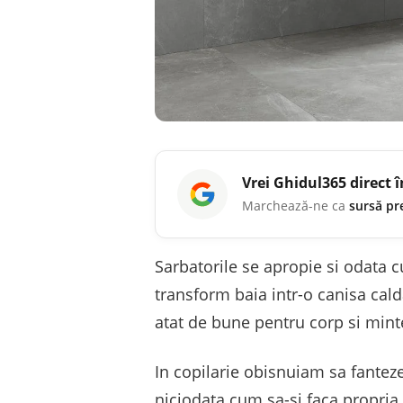
Vrei
Ghidul365
direct 
Marchează-ne ca
sursă pr
Sarbatorile se apropie si odata c
transform baia intr-o canisa cald
atat de bune pentru corp si mint
In copilarie obisnuiam sa fante
niciodata cum sa-si faca propria