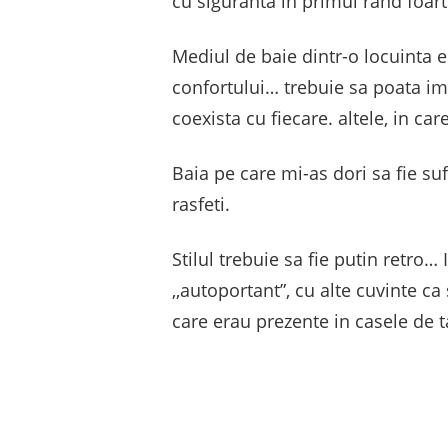
cu siguranta in primul rand foarte
Mediul de baie dintr-o locuinta es
confortului… trebuie sa poata imb
coexista cu fiecare. altele, in ca
Baia pe care mi-as dori sa fie suf
rasfeti.
Stilul trebuie sa fie putin retro…
,,autoportant”, cu alte cuvinte c
care erau prezente in casele de t