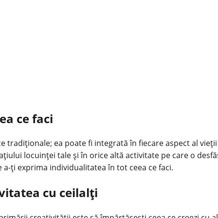
ea ce faci
ce tradiționale; ea poate fi integrată în fiecare aspect al vieți
ațiului locuinței tale și în orice altă activitate pe care o de
a-ți exprima individualitatea în tot ceea ce faci.
itatea cu ceilalți
xprimării
creativității
este să împărtășești ceea ce creezi cu al