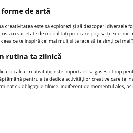
 forme de artă
ma creativitatea este să explorezi și să descoperi diversele 
istă o varietate de modalități prin care poți să-ți exprimi creat
ea ce te inspiră cel mai mult și te face să te simți cel mai î
n rutina ta zilnică
ă în calea creativității, este important să găsești timp pentr
săptămână pentru a te dedica activităților creative care te i
minat cu obligațiile zilnice. Indiferent de momentul ales, asig