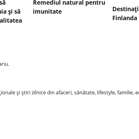
să
Remediul natural pentru
Destinați
a și să
imunitate
Finlanda
alitatea
riu.
nale și știri zilnice din afaceri, sănătate, lifestyle, familie, 