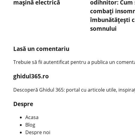
mașină electrică
odihnitor: Cum 
combați insomni
îmbunătățești c
somnului
Lasă un comentariu
Trebuie să fii
autentificat
pentru a publica un comenta
ghidul365.ro
Descoperă Ghidul 365: portal cu articole utile, inspirațio
Despre
Acasa
Blog
Despre noi