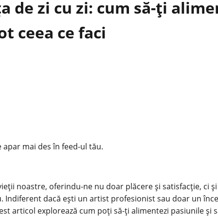
ța de zi cu zi: cum să-ți alime
ot ceea ce faci
e apar mai des în feed-ul tău.
eții noastre, oferindu-ne nu doar plăcere și satisfacție, ci 
u. Indiferent dacă ești un artist profesionist sau doar un în
cest articol explorează cum poți să-ți alimentezi pasiunile și s