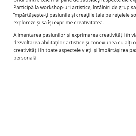
Participă la workshop-uri artistice, întâlniri de grup s
împărtășește-ți pasiunile și creațiile tale pe rețelele s
exploreze și să își exprime creativitatea.
Alimentarea pasiunilor și exprimarea creativității în vi
dezvoltarea abilităților artistice și conexiunea cu alți
creativității în toate aspectele vieții și împărtășirea pa
personală.