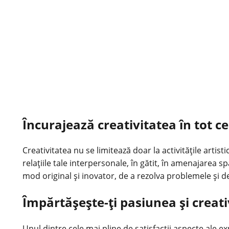
Încurajează creativitatea în tot ce
Creativitatea nu se limitează doar la activitățile artisti
relațiile tale interpersonale, în gătit, în amenajarea sp
mod original și inovator, de a rezolva problemele și de 
Împărtășește-ți pasiunea și creativ
Unul dintre cele mai pline de satisfacții aspecte ale e