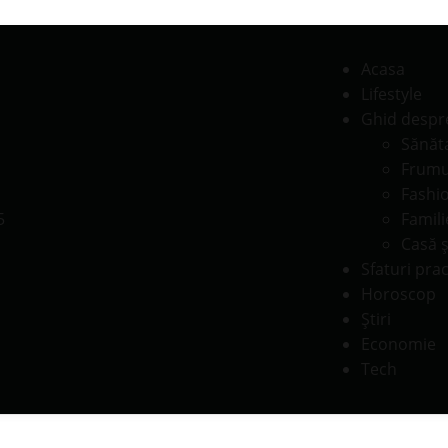
Acasa
Lifestyle
Ghid despr
Sănăt
Frumu
Fashi
Famili
Casă ş
Sfaturi prac
Horoscop
Știri
Economie
Tech