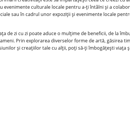
au evenimente culturale locale pentru a-ți întâlni și a colabor
ociale sau în cadrul unor expoziții și evenimente locale pentru
ața de zi cu zi poate aduce o mulțime de beneficii, de la îmbun
 oameni. Prin explorarea diverselor forme de artă, găsirea tim
siunilor și creațiilor tale cu alții, poți să-ți îmbogățești viața