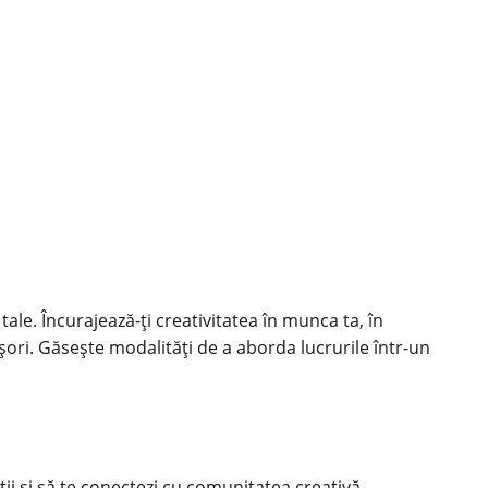
i tale. Încurajează-ți creativitatea în munca ta, în
sfășori. Găsește modalități de a aborda lucrurile într-un
tii și să te conectezi cu comunitatea creativă.