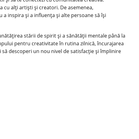
a cu alți artiști și creatori. De asemenea,
 a inspira și a influența și alte persoane să își
ătățirea stării de spirit și a
sănătății mentale
până la
pului pentru creativitate în rutina zilnică, încurajarea
 și să descoperi un nou nivel de satisfacție și împlinire