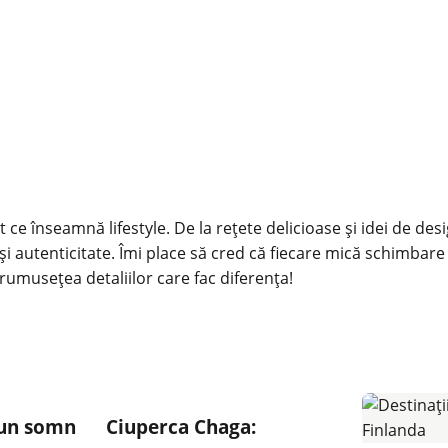
 ce înseamnă lifestyle. De la rețete delicioase și idei de des
și autenticitate. Îmi place să cred că fiecare mică schimbare
rumusețea detaliilor care fac diferența!
 un somn
Ciuperca Chaga: