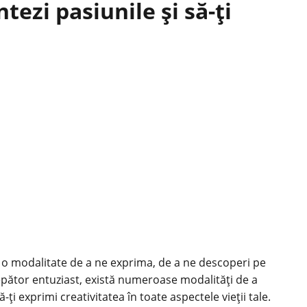
ntezi pasiunile și să-ți
și o modalitate de a ne exprima, de a ne descoperi pe
cepător entuziast, există numeroase modalități de a
ă-ți exprimi creativitatea în toate aspectele vieții tale.