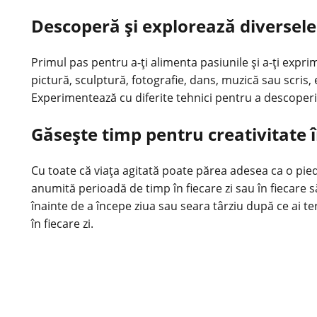
Descoperă și explorează diversele
Primul pas pentru a-ți alimenta pasiunile și a-ți expri
pictură, sculptură, fotografie, dans, muzică sau scris, ex
Experimentează cu diferite tehnici pentru a descoperi ce
Găsește timp pentru creativitate î
Cu toate că viața agitată poate părea adesea ca o piedic
anumită perioadă de timp în fiecare zi sau în fiecare 
înainte de a
începe ziua
sau seara târziu după ce ai ter
în fiecare zi.