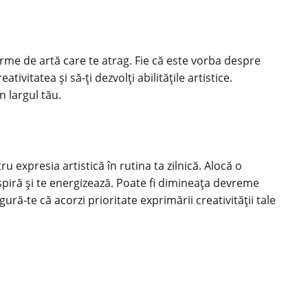
forme de artă care te atrag. Fie că este vorba despre
ivitatea și să-ți dezvolți abilitățile artistice.
n largul tău.
u expresia artistică în rutina ta zilnică. Alocă o
nspiră și te energizează. Poate fi dimineața devreme
ură-te că acorzi prioritate exprimării creativității tale