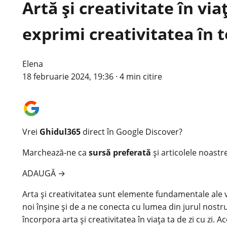
Artă și creativitate în via
exprimi creativitatea în t
Elena
18 februarie 2024, 19:36
·
4 min citire
Vrei
Ghidul365
direct în Google Discover?
Marchează-ne ca
sursă preferată
și articolele noastr
ADAUGĂ
→
Arta și creativitatea sunt elemente fundamentale ale vi
noi înșine și de a ne conecta cu lumea din jurul nostr
încorpora arta și creativitatea în viața ta de zi cu zi. A