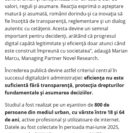
valori, reguli și asumare. Reacția exprimă o așteptare
matură și asumată, românii dorindu-și ca inovația să
fie însoțită de transparență, reglementare și un dialog
autentic cu cetățenii. Acesta devine un semnal
important pentru decidenți, arătând că progresul
digital capătă legitimitate și eficiență doar atunci când
este construit împreună cu societatea”, adaugă Marian
Marcu, Managing Partner Novel Research.
Încrederea publică devine astfel criteriul central în
succesul digitalizării administrației:
eficiența nu este
suficientă fără transparență, protecția drepturilor
fundamentale și asumarea deciziilor.
Studiul a fost realizat pe un eșantion de
800 de
persoane din mediul urban, cu vârste între 18 și 64
de ani
, active profesional și utilizatoare de internet.
Datele au fost colectate în perioada mai-iunie 2025,