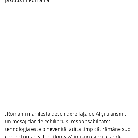
„Românii manifestă deschidere față de AI și transmit
un mesaj clar de echilibru și responsabilitate:
tehnologia este binevenită, atâta timp cât rămâne sub
control uman și funcționează într-un cadru clar de