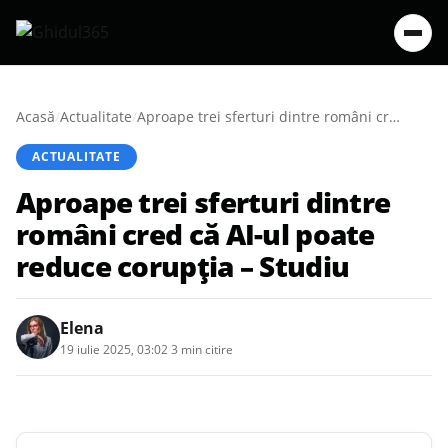
Acasă
/
Actualitate
/
Aproape trei sferturi dintre români cred că AI-ul poate reduce corupția – Studiu
ACTUALITATE
Aproape trei sferturi dintre
români cred că AI-ul poate
reduce corupția – Studiu
Elena
19 iulie 2025, 03:02
·
3 min citire