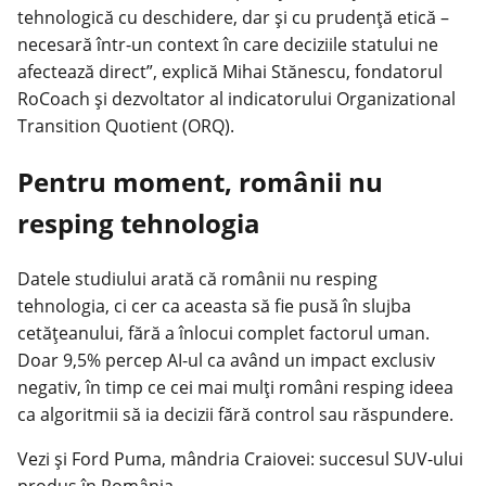
tehnologică cu deschidere, dar și cu prudență etică –
necesară într-un context în care deciziile statului ne
afectează direct”, explică Mihai Stănescu, fondatorul
RoCoach și dezvoltator al indicatorului Organizational
Transition Quotient (ORQ).
Pentru moment, românii nu
resping tehnologia
Datele studiului arată că românii nu resping
tehnologia, ci cer ca aceasta să fie pusă în slujba
cetățeanului, fără a înlocui complet factorul uman.
Doar 9,5% percep AI-ul ca având un impact exclusiv
negativ, în timp ce cei mai mulți români resping ideea
ca algoritmii să ia decizii fără control sau răspundere.
Vezi și Ford Puma, mândria Craiovei: succesul SUV-ului
produs în România