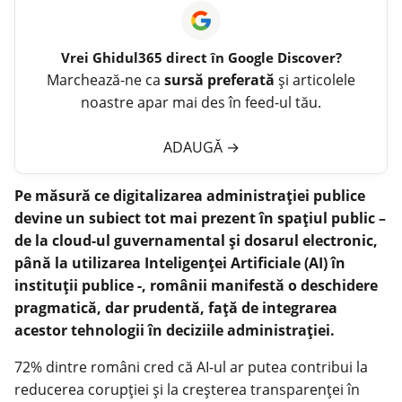
Vrei
Ghidul365
direct în Google Discover?
Marchează-ne ca
sursă preferată
și articolele
noastre apar mai des în feed-ul tău.
ADAUGĂ
→
Pe măsură ce digitalizarea administrației publice
devine un subiect tot mai prezent în spațiul public –
de la cloud-ul guvernamental și dosarul electronic,
până la utilizarea Inteligenței Artificiale (AI) în
instituții publice -, românii manifestă o deschidere
pragmatică, dar prudentă, față de integrarea
acestor tehnologii în deciziile administrației.
72% dintre români cred că AI-ul ar putea contribui la
reducerea corupției și la creșterea transparenței în