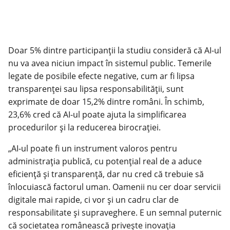
Doar 5% dintre participanții la studiu consideră că AI-ul
nu va avea niciun impact în sistemul public. Temerile
legate de posibile efecte negative, cum ar fi lipsa
transparenței sau lipsa responsabilității, sunt
exprimate de doar 15,2% dintre români. În schimb,
23,6% cred că AI-ul poate ajuta la simplificarea
procedurilor și la reducerea birocrației.
„AI-ul poate fi un instrument valoros pentru
administrația publică, cu potențial real de a aduce
eficiență și transparență, dar nu cred că trebuie să
înlocuiască factorul uman. Oamenii nu cer doar servicii
digitale mai rapide, ci vor și un cadru clar de
responsabilitate și supraveghere. E un semnal puternic
că societatea românească privește inovația