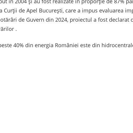
eput în 2004 și au fost realizate în proporție de 87% p
 Curții de Apel București, care a impus evaluarea imp
Hotărâri de Guvern din 2024, proiectul a fost declarat d
ărilor .
, peste 40% din energia României este din hidrocentral