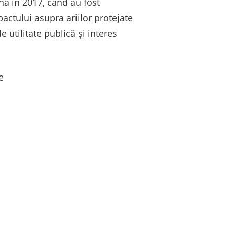
ână în 2017, când au fost
actului asupra ariilor protejate
e utilitate publică și interes
e