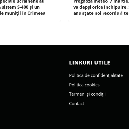
Speciale ucrainene au
Prognoza meteo, 7 martie
n sistem S-400 și un
va depși orice închipuire.
de muniții în Crimeea
anunțate noi recorduri t
LINKURI UTILE
Politica de confidențialitate
Politica cookies
Termeni și condiții
Contact