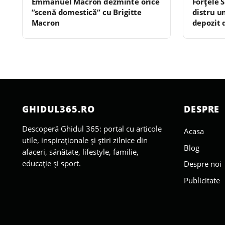
Emmanuel Macron dezminte orice
Forțele 
”scenă domestică” cu Brigitte
distru u
Macron
depozit 
GHIDUL365.RO
DESPRE
Descoperă Ghidul 365: portal cu articole
Acasa
utile, inspiraționale și știri zilnice din
Blog
afaceri, sănătate, lifestyle, familie,
educație și sport.
Despre noi
Publicitate