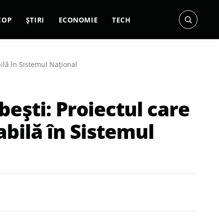
COP
ȘTIRI
ECONOMIE
TECH
lă în Sistemul Național
ști: Proiectul care
bilă în Sistemul