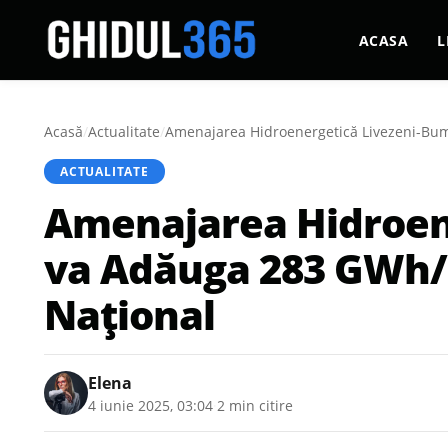
ACASA
L
Acasă
/
Actualitate
/
Amenajarea Hidroenergetică Livezeni-Bumb
ACTUALITATE
Amenajarea Hidroene
va Adăuga 283 GWh/a
Național
Elena
4 iunie 2025, 03:04
·
2 min citire