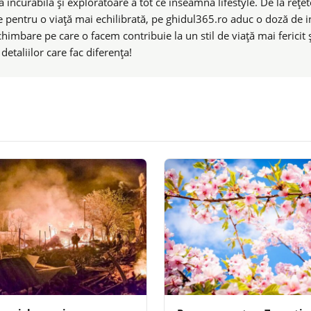
 incurabilă și exploratoare a tot ce înseamnă lifestyle. De la rețete
e pentru o viață mai echilibrată, pe ghidul365.ro aduc o doză de ins
chimbare pe care o facem contribuie la un stil de viață mai ferici
taliilor care fac diferența!