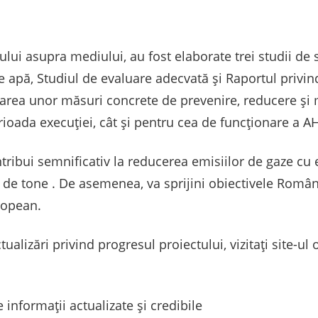
lui asupra mediului, au fost elaborate trei studii de s
e apă, Studiul de evaluare adecvată și Raportul privi
rea unor măsuri concrete de prevenire, reducere și 
rioada execuției, cât și pentru cea de funcționare a A
ntribui semnificativ la reducerea emisiilor de gaze cu
de tone . De asemenea, va sprijini obiectivele Români
uropean.
alizări privind progresul proiectului, vizitați site-ul 
 informații actualizate și credibile