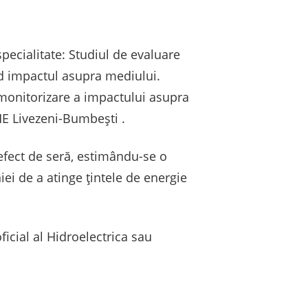
pecialitate: Studiul de evaluare
nd impactul asupra mediului.
monitorizare a impactului asupra
HE Livezeni-Bumbești .
 efect de seră, estimându-se o
ei de a atinge țintele de energie
oficial al Hidroelectrica sau