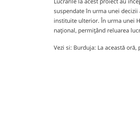
Lucrările la acest proiect au înc
suspendate în urma unei decizii a
instituite ulterior. În urma unei 
național, permițând reluarea lucr
Vezi si: Burduja: La această oră