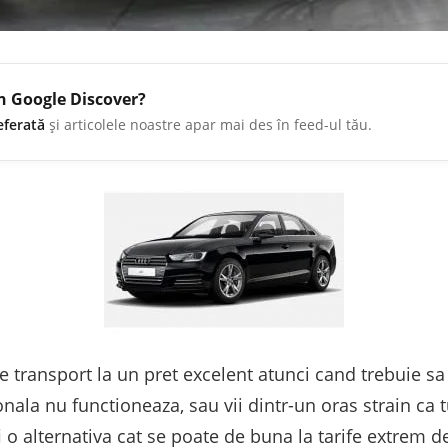
în Google Discover?
eferată
și articolele noastre apar mai des în feed-ul tău.
e transport la un pret excelent atunci cand trebuie sa p
nala nu functioneaza, sau vii dintr-un oras strain ca tur
i o alternativa cat se poate de buna la tarife extrem d