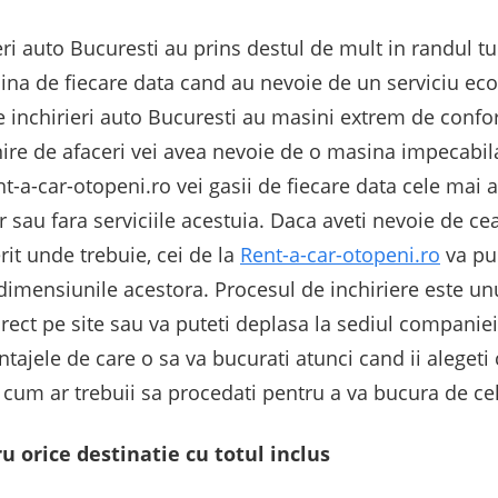
ieri auto Bucuresti au prins destul de mult in randul tur
sina de fiecare data cand au nevoie de un serviciu ec
inchirieri auto Bucuresti au masini extrem de conforta
ire de afaceri vei avea nevoie de o masina impecabila
-car-otopeni.ro vei gasii de fiecare data cele mai atr
 sau fara serviciile acestuia. Daca aveti nevoie de ce
rit unde trebuie, cei de la
Rent-a-car-otopeni.ro
va pun
dimensiunile acestora. Procesul de inchiriere este un
rect pe site sau va puteti deplasa la sediul companie
ajele de care o sa va bucurati atunci cand ii alegeti 
i cum ar trebuii sa procedati pentru a va bucura de ce
u orice destinatie cu totul inclus