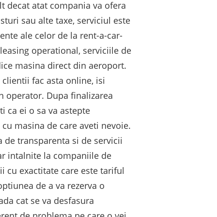
lt decat atat compania va ofera
turi sau alte taxe, serviciul este
ente ale celor de la rent-a-car-
easing operational, serviciile de
idice masina direct din aeroport.
ientii fac asta online, isi
un operator. Dupa finalizarea
ti ca ei o sa va astepte
a cu masina de care aveti nevoie.
a de transparenta si de servicii
r intalnite la companiile de
i cu exactitate care este tariful
optiunea de a va rezerva o
ada cat se va desfasura
ferent de problema pe care o vei