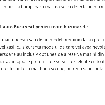
el mai scurt timp, daca masina se va defecta, in maxim
ri auto Bucuresti pentru toate buzunarele
a mai modesta sau de un model premium la un pret mai
 vei gasii cu siguranta modelul de care vei avea nevoie
persoane au inclusiv optiunea de a rezerva masini din 
ai avantajoase preturi si de servicii excelente cu toate
curesti sunt cea mai buna solutie, nu ezita sa ii conta