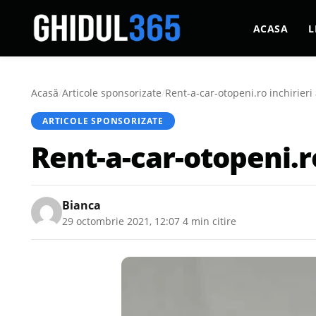
ACASA
L
Acasă
/
Articole sponsorizate
/
Rent-a-car-otopeni.ro inchirieri
ARTICOLE SPONSORIZATE
Rent-a-car-otopeni.ro
Bianca
29 octombrie 2021, 12:07
·
4 min citire