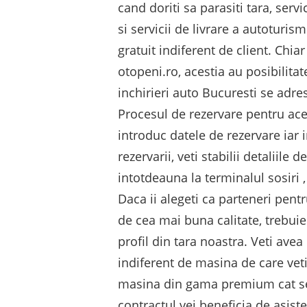
cand doriti sa parasiti tara, servi
si servicii de livrare a autoturis
gratuit indiferent de client. Chia
otopeni.ro, acestia au posibilita
inchirieri auto Bucuresti se adres
Procesul de rezervare pentru acest
introduc datele de rezervare iar 
rezervarii, veti stabilii detaliile
intotdeauna la terminalul sosiri 
Daca ii alegeti ca parteneri pentr
de cea mai buna calitate, trebuie
profil din tara noastra. Veti avea 
indiferent de masina de care vet
masina din gama premium cat se p
contractul vei beneficia de asist