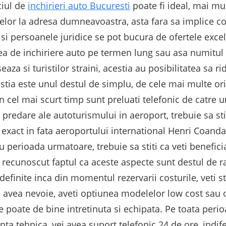
ciul de
inchirieri auto Bucuresti
poate fi ideal, mai mu
melor la adresa dumneavoastra, asta fara sa implice cos
r si persoanele juridice se pot bucura de ofertele excel
tea de inchiriere auto pe termen lung sau asa numitul l
eaza si turistilor straini, acestia au posibilitatea sa r
ia este unul destul de simplu, de cele mai multe ori cl
in cel mai scurt timp sunt preluati telefonic de catre 
 de predare ale autoturismului in aeroport, trebuie sa sti
, exact in fata aeroportului international Henri Coand
u perioada urmatoare, trebuie sa stiti ca veti benefici
 recunoscut faptul ca aceste aspecte sunt destul de ra
definite inca din momentul rezervarii costurile, veti sti
i avea nevoie, aveti optiunea modelelor low cost sau 
oate de bine intretinuta si echipata. Pe toata perio
enta tehnica, vei avea suport telefonic 24 de ore, indi