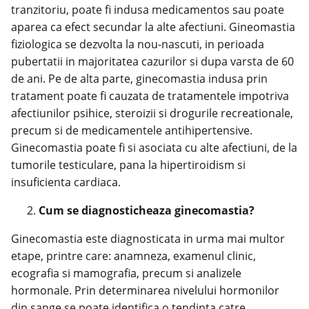
tranzitoriu, poate fi indusa medicamentos sau poate
aparea ca efect secundar la alte afectiuni. Gineomastia
fiziologica se dezvolta la nou-nascuti, in perioada
pubertatii in majoritatea cazurilor si dupa varsta de 60
de ani. Pe de alta parte, ginecomastia indusa prin
tratament poate fi cauzata de tratamentele impotriva
afectiunilor psihice, steroizii si drogurile recreationale,
precum si de medicamentele antihipertensive.
Ginecomastia poate fi si asociata cu alte afectiuni, de la
tumorile testiculare, pana la hipertiroidism si
insuficienta cardiaca
.
Cum se diagnosticheaza ginecomastia?
Ginecomastia este diagnosticata in urma mai multor
etape, printre care: anamneza, examenul clinic,
ecografia si mamografia, precum si analizele
hormonale. Prin determinarea nivelului hormonilor
din sange se poate identifica o tendinta catre