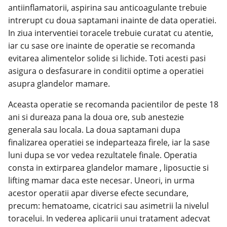
antiinflamatorii, aspirina sau anticoagulante trebuie
intrerupt cu doua saptamani inainte de data operatiei.
In ziua interventiei toracele trebuie curatat cu atentie,
iar cu sase ore inainte de operatie se recomanda
evitarea alimentelor solide si lichide. Toti acesti pasi
asigura o desfasurare in conditii optime a operatiei
asupra glandelor mamare.
Aceasta operatie se recomanda pacientilor de peste 18
ani si dureaza pana la doua ore, sub anestezie
generala sau locala. La doua saptamani dupa
finalizarea operatiei se indeparteaza firele, iar la sase
luni dupa se vor vedea rezultatele finale. Operatia
consta in extirparea glandelor mamare , liposuctie si
lifting mamar daca este necesar. Uneori, in urma
acestor operatii apar diverse efecte secundare,
precum: hematoame, cicatrici sau asimetrii la nivelul
toracelui. In vederea aplicarii unui tratament adecvat