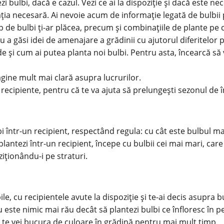
zi
bulbi, dacă e cazul. Vezi ce ai la dispoziție și dacă este ne
irația necesară. Ai nevoie acum de informație legată de bulb
 de bulbi ți-ar plăcea, precum și combinațiile de plante pe ca
 găsi idei de amenajare a grădinii cu ajutorul diferitelor pl
unde și cum ai putea
planta
noi bulbi. Pentru asta, încearcă să v
gine mult mai clară asupra lucrurilor.
ecipiente, pentru că te va ajuta să prelungești sezonul de în
i într-un recipient, respectând regula: cu cât este bulbul m
 plantezi într-un recipient, începe cu bulbii cei mai mari, care
iționându-i pe straturi.
le, cu recipientele avute la dispoziție și te-ai decis asupra bu
Nu este nimic mai rău decât să plantezi bulbi ce înfloresc în p
a, te vei bucura de culoare în grădină pentru mai mult timp.