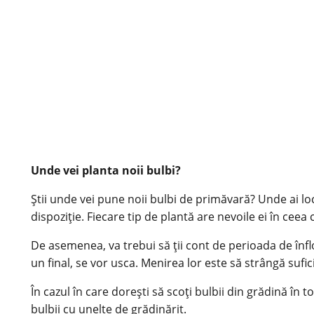
Unde vei planta noii bulbi?
Știi unde vei pune noii bulbi de primăvară? Unde ai loc î
dispoziție. Fiecare tip de plantă are nevoile ei în ceea
De asemenea, va trebui să ții cont de perioada de înflo
un final, se vor usca. Menirea lor este să strângă sufi
În cazul în care dorești să scoți bulbii din grădină în to
bulbii cu unelte de grădinărit.