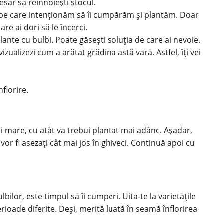
cesar să reînnoiești stocul.
ii pe care intenționăm să îi cumpărăm și plantăm. Doar
re ai dori să le încerci.
ante cu bulbi. Poate găsești soluția de care ai nevoie.
izualizezi cum a arătat grădina astă vară. Astfel, îți vei
florire.
ai mare, cu atât va trebui plantat mai adânc. Așadar,
 vor fi asezați cât mai jos în ghiveci. Continuă apoi cu
lbilor, este timpul să îi cumperi. Uita-te la varietățile
erioade diferite. Deși, merită luată în seamă înflorirea