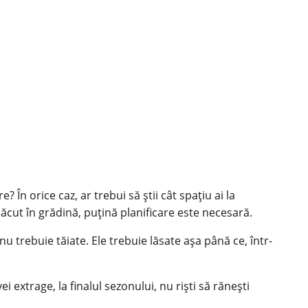
 În orice caz, ar trebui să știi cât spațiu ai la
lăcut în grădină, puțină planificare este necesară.
u trebuie tăiate. Ele trebuie lăsate așa până ce, într-
.
ei extrage, la finalul sezonului, nu riști să rănești