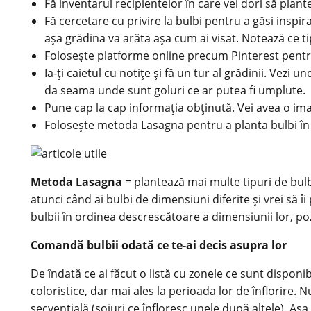
Fă inventarul recipientelor în care vei dori să
plante
Fă cercetare cu privire la bulbi pentru a găsi insp
așa grădina va arăta așa cum ai visat. Notează ce tip
Folosește platforme online precum Pinterest pentru a
Ia-ți caietul cu notițe și fă un tur al grădinii. Vezi 
da seama unde sunt goluri ce ar putea fi umplute.
Pune cap la cap informația obținută. Vei avea o ima
Folosește metoda Lasagna pentru a planta bulbi în r
Metoda Lasagna
= plantează mai multe tipuri de bulb
atunci când ai bulbi de dimensiuni diferite și vrei să îi
bulbii în ordinea descrescătoare a dimensiunii lor, poz
Comandă bulbii odată ce te-ai decis asupra lor
De îndată ce ai făcut o listă cu zonele ce sunt disponibi
coloristice, dar mai ales la perioada lor de înflorire. 
secvențială (soiuri ce înfloresc unele după altele). Aș