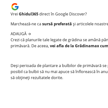
Vrei
Ghidul365
direct în Google Discover?
Marchează-ne ca
sursă preferată
și articolele noastr
ADAUGĂ
→
Crezi că planurile tale legate de
grădina
se amână pâna
primăvară. De aceea,
vei afla de la Grădinamax cum
Deși perioada de plantare a bulbilor de primăvară se p
posibil ca bulbii să nu mai apuce să înflorească în anul 
să obțineți rezultatele dorite.