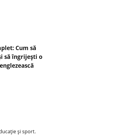
plet: Cum să
i să îngrijești o
englezească
educație și sport.