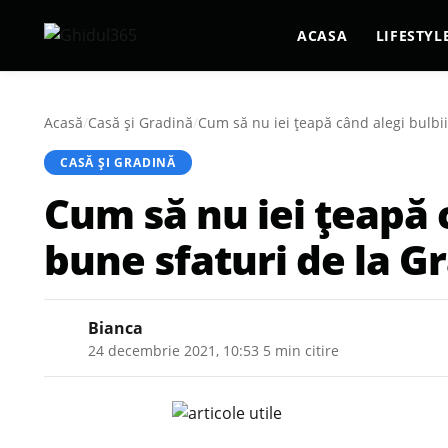
ACASA
LIFESTYL
Acasă
/
Casă şi Gradină
/
Cum să nu iei țeapă când alegi bulbi
CASĂ ŞI GRADINĂ
Cum să nu iei țeapă 
bune sfaturi de la 
Bianca
24 decembrie 2021, 10:53
·
5 min citire