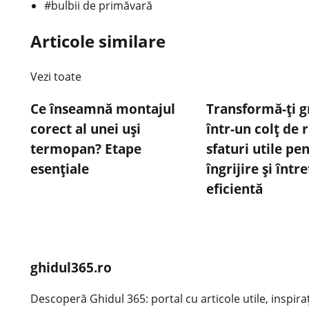
#bulbii de primăvară
Articole similare
Vezi toate
Ce înseamnă montajul
Transformă-ți g
corect al unei uși
într-un colț de 
termopan? Etape
sfaturi utile pe
esențiale
îngrijire și într
eficientă
ghidul365.ro
Descoperă Ghidul 365: portal cu articole utile, inspirațio