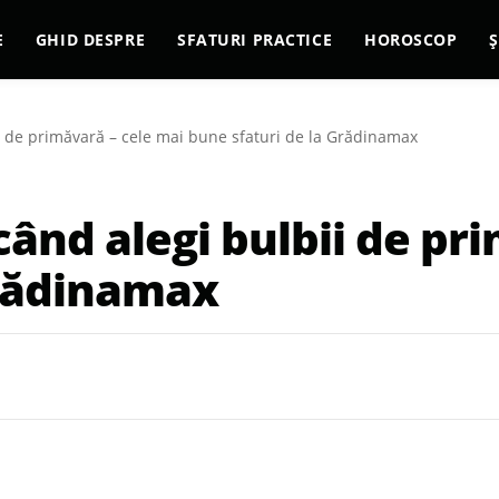
E
GHID DESPRE
SFATURI PRACTICE
HOROSCOP
Ș
i de primăvară – cele mai bune sfaturi de la Grădinamax
când alegi bulbii de pr
Grădinamax