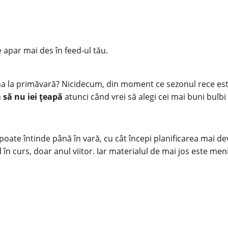
e apar mai des în feed-ul tău.
 la primăvară? Nicidecum, din moment ce sezonul rece este
 să nu iei țeapă
atunci când vrei să alegi cei mai buni bulbi
oate întinde până în vară, cu cât începi planificarea mai de
în curs, doar anul viitor. Iar materialul de mai jos este menit 