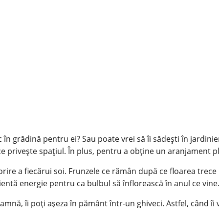
n grădină pentru ei? Sau poate vrei să îi sădești în jardiniere?
 ce privește spațiul. În plus, pentru a obține un aranjament p
rire a fiecărui soi. Frunzele ce rămân după ce floarea trece n
cientă energie pentru ca bulbul să înflorească în anul ce vine
amnă, îi poți așeza în pământ într-un ghiveci. Astfel, când îi v