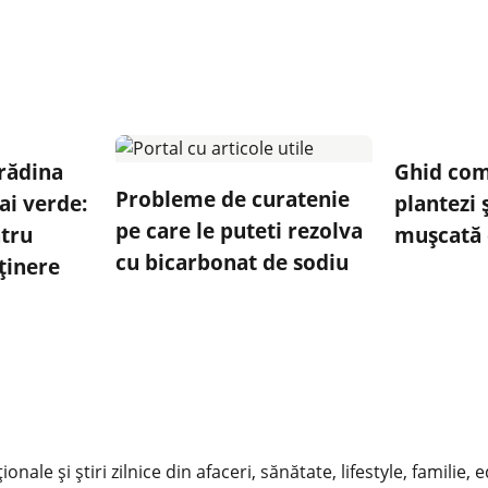
rădina
Ghid com
Probleme de curatenie
rai verde:
plantezi ș
pe care le puteti rezolva
ntru
mușcată 
cu bicarbonat de sodiu
eținere
nale și știri zilnice din afaceri, sănătate, lifestyle, familie, 