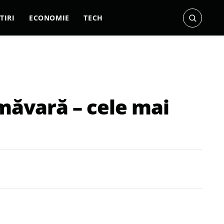
TIRI
ECONOMIE
TECH
imăvară – cele mai