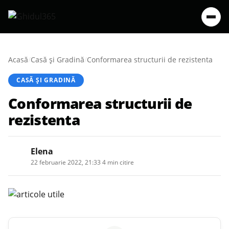
Acasă
/
Casă şi Gradină
/
Conformarea structurii de rezistenta
CASĂ ŞI GRADINĂ
Conformarea structurii de
rezistenta
Elena
22 februarie 2022, 21:33
·
4 min citire