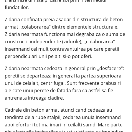
fundatiilor.
Zidaria confinata preia asadar din structura de beton
armat ,,colaborarea” dintre elementele structurale.
Zidaria nearmata functiona mai degraba ca o suma de
constructii independente (zidurile), ,,colaborarea”
insemnand cel mult contravantuirea pe care peretii
perpendiculari unii pe alti si-o pot oferi.
Zidaria nearmata cedeaza in general prin ,,desfacere”:
peretii se departeaza in general la partea superioara
unul de celalalt, centrifugal. Sunt frecvente prabusiri
ale cate unui perete de fatada fara ca astfel sa fie
antrenata intreaga cladire.
Cadrele din beton armat atunci cand cedeaza au
tendinta de a rupe stalpii, cedarea unuia insemnand
apoi eforturi tot ma imari in ceilalti samd. Mare parte
din eforturile inginerilor structuristi este sa impiedice