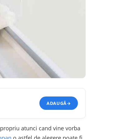
ADAUGĂ
→
 propriu atunci cand vine vorba
opan
o astfel de alegere poate fi