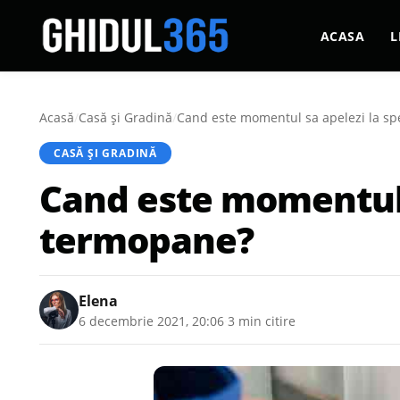
ACASA
L
Acasă
/
Casă şi Gradină
/
Cand este momentul sa apelezi la spec
CASĂ ŞI GRADINĂ
Cand este momentul sa
termopane?
Elena
6 decembrie 2021, 20:06
·
3 min citire