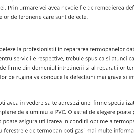
ei. Prin urmare vei avea nevoie fie de remedierea def
elor de feronerie care sunt defecte.
eleze la profesionistii in repararea termopanelor dat
entru serviciile respective, trebuie spus ca si atunci
l de firme din domeniul intretinerii si al reparatiilor
r de rugina va conduce la defectiuni mai grave si impl
poti avea in vedere sa te adresezi unei firme specializ
amplarie de aluminiu si PVC. O astfel de alegere poate 
 poate asigura utilizarea in conditii optime a termopa
u ferestrele de termopan poti gasi mai multe informa