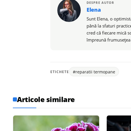
DESPRE AUTOR
Elena
Sunt Elena, o optimistă
până la sfaturi practic
cred că fiecare mică s
împreună frumusețea de
#reparatii termopane
ETICHETE
Articole similare