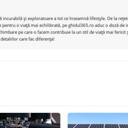
 incurabilă și exploratoare a tot ce înseamnă lifestyle. De la rețete
e pentru o viață mai echilibrată, pe ghidul365.ro aduc o doză de ins
chimbare pe care o facem contribuie la un stil de viață mai ferici
taliilor care fac diferența!