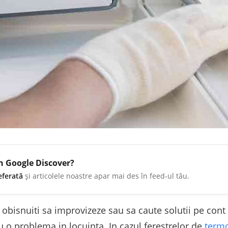
în Google Discover?
eferată
și articolele noastre apar mai des în feed-ul tău.
 obisnuiti sa improvizeze sau sa caute solutii pe cont
u o problema in locuinta. In cazul ferestrelor de
term