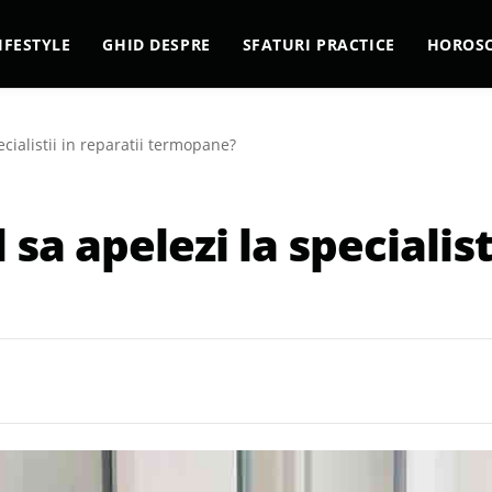
IFESTYLE
GHID DESPRE
SFATURI PRACTICE
HOROS
ialistii in reparatii termopane?
 apelezi la specialisti