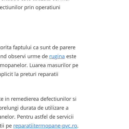
ectiunilor prin operatiuni
orita faptului ca sunt de parere
 cand observi urme de
rugina
este
 termopanelor. Luarea masurilor pe
icit la preturi reparatii
ate in remedierea defectiunilor si
prelungi durata de utilizare a
nelor. Pentru astfel de servicii
tii pe
reparatiitermopane-pvc.ro
.