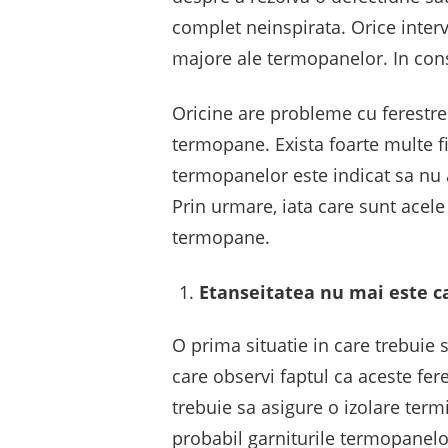
complet neinspirata. Orice inter
majore ale termopanelor. In conse
Oricine are probleme cu ferestrel
termopane. Exista foarte multe f
termopanelor este indicat sa nu 
Prin urmare, iata care sunt acele 
termopane.
Etanseitatea nu mai este ca
O prima situatie in care trebuie s
care observi faptul ca aceste fe
trebuie sa asigure o izolare term
probabil garniturile termopanelo