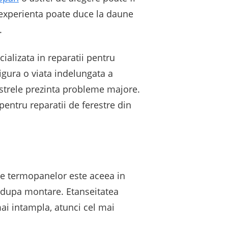
a experienta poate duce la daune
.
ializata in reparatii pentru
igura o viata indelungata a
estrele prezinta probleme majore.
pentru reparatii de ferestre din
iile termopanelor este aceea in
i dupa montare. Etanseitatea
mai intampla, atunci cel mai