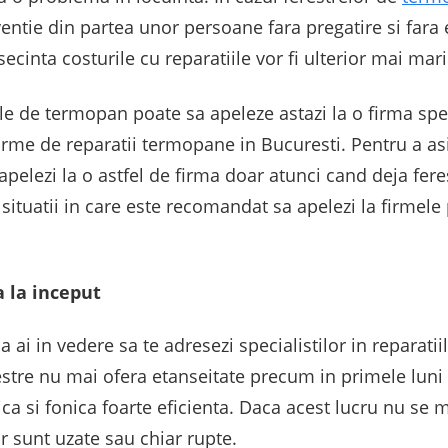
ventie din partea unor persoane fara pregatire si far
cinta costurile cu reparatiile vor fi ulterior mai mari
e de termopan poate sa apeleze astazi la o firma spec
irme de reparatii termopane in Bucuresti. Pentru a as
apelezi la o astfel de firma doar atunci cand deja fer
situatii in care este recomandat sa apelezi la firmele 
 la inceput
a ai in vedere sa te adresezi specialistilor in reparat
restre nu mai ofera etanseitate precum in primele lun
ica si fonica foarte eficienta. Daca acest lucru nu se 
r sunt uzate sau chiar rupte.