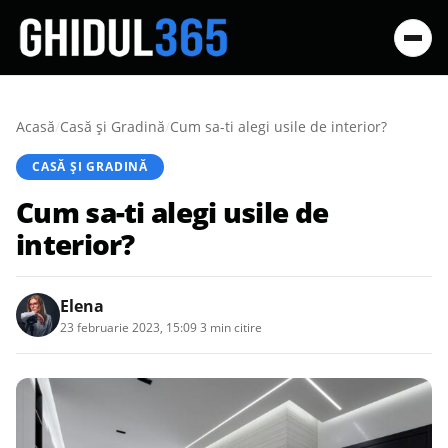
Acasă
/
Casă şi Gradină
/
Cum sa-ti alegi usile de interior?
CASĂ ŞI GRADINĂ
Cum sa-ti alegi usile de
interior?
Elena
23 februarie 2023, 15:09
·
3 min citire