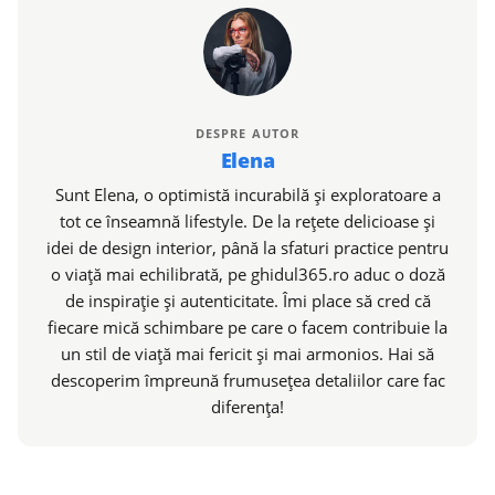
DESPRE AUTOR
Elena
Sunt Elena, o optimistă incurabilă și exploratoare a
tot ce înseamnă lifestyle. De la rețete delicioase și
idei de design interior, până la sfaturi practice pentru
o viață mai echilibrată, pe ghidul365.ro aduc o doză
de inspirație și autenticitate. Îmi place să cred că
fiecare mică schimbare pe care o facem contribuie la
un stil de viață mai fericit și mai armonios. Hai să
descoperim împreună frumusețea detaliilor care fac
diferența!